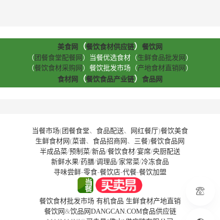
（
）
美食网
餐饮食材供应链
餐饮网
（
团餐食堂配餐网
）当餐优选食材（
生鲜食品批发网
）
（
餐饮食材采购网
）餐饮批发市场（
产地食材直销网
）
（
）
食材网
餐饮食品产业链
食品网
当餐市场
(
团餐食堂
、
食品配送
、
网红餐厅
)
餐饮美食
生鲜食材网
(
菜谱
、
食品招商网
、
三餐
)
餐饮食品网
半成品菜
/
预制菜
/
新品
/
餐饮食材
/
宴席
/
央厨配送
新鲜水果
/
药膳
/
调理品
/
家常菜
/
冷冻食品
寻味尝鲜
-
零食
-
餐饮店
-
代餐
-
餐饮加盟
餐饮食材批发市场
有机食品
生鲜食材产地直销
餐饮网
&
饮品网
DANGCAN.COM
食品供应链