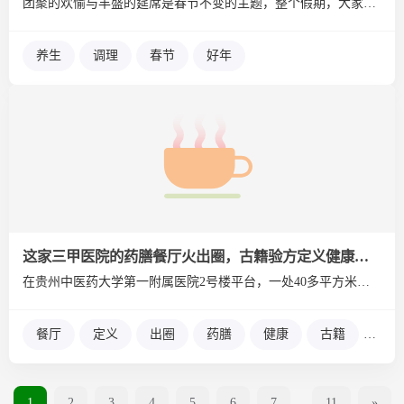
团聚的欢愉与丰盛的筵席是春节不变的主题，整个假期，大家似乎不...
养生
调理
春节
好年
这家三甲医院的药膳餐厅火出圈，古籍验方定义健康新食尚
在贵州中医药大学第一附属医院2号楼平台，一处40多平方米的空...
餐厅
定义
出圈
药膳
健康
古籍
新食
1
2
3
4
5
6
7
...
11
»