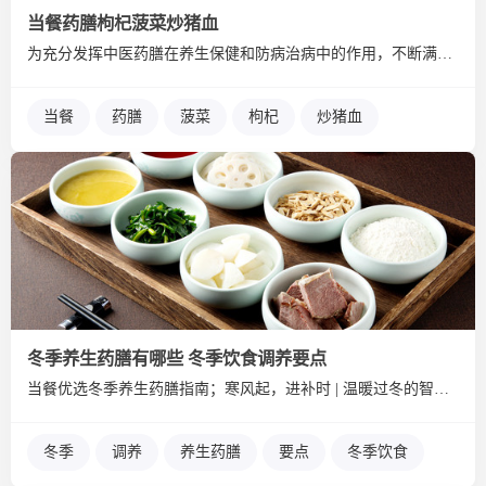
当餐药膳枸杞菠菜炒猪血
为充分发挥中医药膳在养生保健和防病治病中的作用，不断满足人民...
当餐
药膳
菠菜
枸杞
炒猪血
冬季养生药膳有哪些 冬季饮食调养要点
当餐优选冬季养生药膳指南；寒风起，进补时 | 温暖过冬的智慧...
冬季
调养
养生药膳
要点
冬季饮食