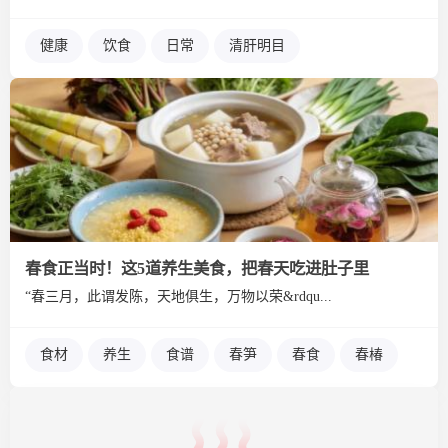
健康
饮食
日常
清肝明目
春食正当时！这5道养生美食，把春天吃进肚子里
“春三月，此谓发陈，天地俱生，万物以荣&rdqu...
食材
养生
食谱
春笋
春食
春椿