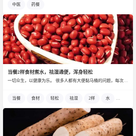
中医
药餐
当餐2样食材煮水，祛湿通便，浑身轻松
一切众生，以健康为乐。 很多人都有大便黏马桶的问题，每次排便...
当餐
食材
轻松
祛湿
2样
水
便