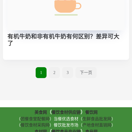
有机牛奶和非有机牛奶有何区别？差异可大
了
1
2
3
下一页
（
）
美食网
餐饮食材供应链
餐饮网
（
团餐食堂配餐网
）当餐优选食材（
生鲜食品批发网
）
（
餐饮食材采购网
）餐饮批发市场（
产地食材直销网
）
（
）
食材网
餐饮食品产业链
食品网