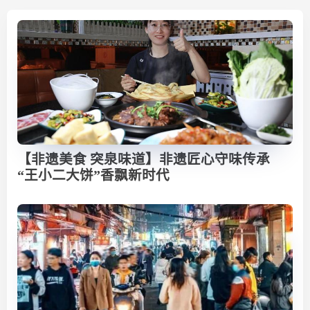
【非遗美食 突泉味道】非遗匠心守味传承
“王小二大饼”香飘新时代