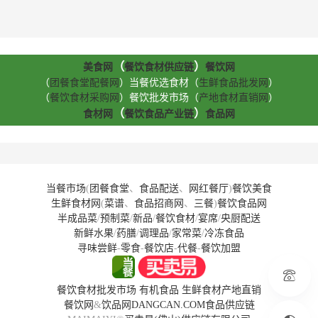
（
）
美食网
餐饮食材供应链
餐饮网
（
团餐食堂配餐网
）当餐优选食材（
生鲜食品批发网
）
（
餐饮食材采购网
）餐饮批发市场（
产地食材直销网
）
（
）
食材网
餐饮食品产业链
食品网
当餐市场
(
团餐食堂
、
食品配送
、
网红餐厅
)
餐饮美食
生鲜食材网
(
菜谱
、
食品招商网
、
三餐
)
餐饮食品网
半成品菜
/
预制菜
/
新品
/
餐饮食材
/
宴席
/
央厨配送
新鲜水果
/
药膳
/
调理品
/
家常菜
/
冷冻食品
寻味尝鲜
-
零食
-
餐饮店
-
代餐
-
餐饮加盟
餐饮食材批发市场
有机食品
生鲜食材产地直销
餐饮网
&
饮品网
DANGCAN.COM
食品供应链