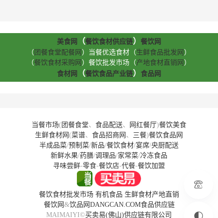
（
）
美食网
餐饮食材供应链
餐饮网
（
团餐食堂配餐网
）当餐优选食材（
生鲜食品批发网
）
（
餐饮食材采购网
）餐饮批发市场（
产地食材直销网
）
（
）
食材网
餐饮食品产业链
食品网
当餐市场
(
团餐食堂
、
食品配送
、
网红餐厅
)
餐饮美食
生鲜食材网
(
菜谱
、
食品招商网
、
三餐
)
餐饮食品网
半成品菜
/
预制菜
/
新品
/
餐饮食材
/
宴席
/
央厨配送
新鲜水果
/
药膳
/
调理品
/
家常菜
/
冷冻食品
寻味尝鲜
-
零食
-
餐饮店
-
代餐
-
餐饮加盟
餐饮食材批发市场
有机食品
生鲜食材产地直销
餐饮网
&
饮品网
DANGCAN.COM
食品供应链
MAIMAIYI©
买卖易(佛山)供应链有限公司