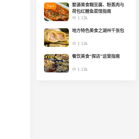
婺源美食糊豆腐、粉蒸肉与
Top3
荷包红鲤鱼菜馆指南
1.12k
地方特色美食之湖州千张包
1.12k
餐饮美食“探店”运营指南
1.12k