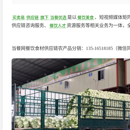
是以
、短视频媒体矩
买卖易
供应链
旗下
当餐优选
餐饮美食
供应链咨询服务、
资源服务等相关业务为一体，全
餐饮人才
当餐网餐饮食材供应链农产品分销：135-16518185（微信