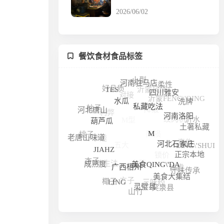
2026/06/02
餐饮食材食品标签
小型
沂蒙风情
柔性
好品质
对接
河南驻马店
TES
沂蒙FENG\'QING
四川雅安
降级
洗牌
利弊
柚子
M型
绞肉机
水瓜
河北唐山
沂水
私藏吃法
降损
河南洛阳
土著私藏
葫芦瓜
渗透
桃子
真伪
五大
老唐山味道
LING\'SHUI
锁价
M
河北石家庄
衰落
养生法
正宗本地
JIAHZ
杏子
体虚
守味传承
成熟度
美食QING\'DA
方子
三味药
广西梧州
美食大集结
椰子
突泉县
LING
山竹
灵璧县