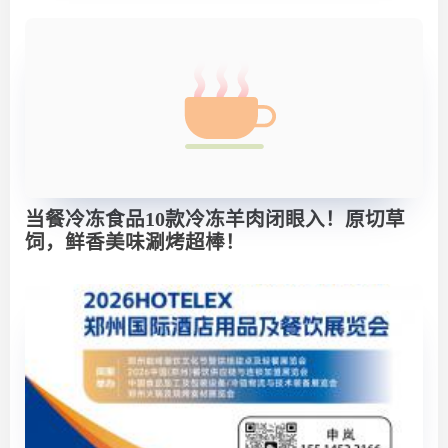
当餐冷冻食品10款冷冻羊肉闭眼入！原切草
饲，鲜香美味涮烤超棒！