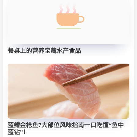
餐桌上的营养宝藏水产食品
蓝鳍金枪鱼7大部位风味指南一口吃懂“鱼中
蓝钻”！