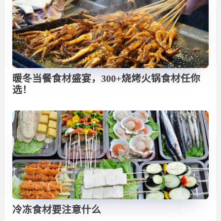
暖冬当餐食材盛宴，300+烧烤火锅食材任你
选！
冷冻食材要注意什么