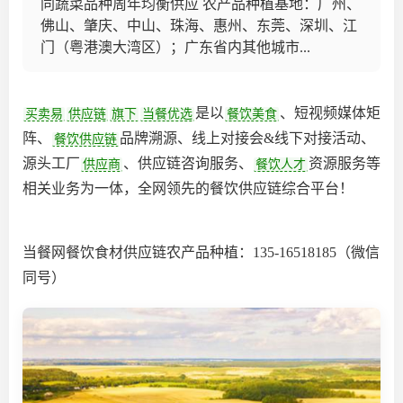
同蔬菜品种周年均衡供应 农产品种植基地：广州、
佛山、肇庆、中山、珠海、惠州、东莞、深圳、江
门（粤港澳大湾区）；广东省内其他城市...
是以
、短视频媒体矩
买卖易
供应链
旗下
当餐优选
餐饮美食
阵、
品牌溯源、线上对接会&线下对接活动、
餐饮供应链
源头工厂
、供应链咨询服务、
资源服务等
供应商
餐饮人才
相关业务为一体，全网领先的餐饮供应链综合平台‌！
当餐网餐饮食材供应链农产品种植：135-16518185（微信
同号）