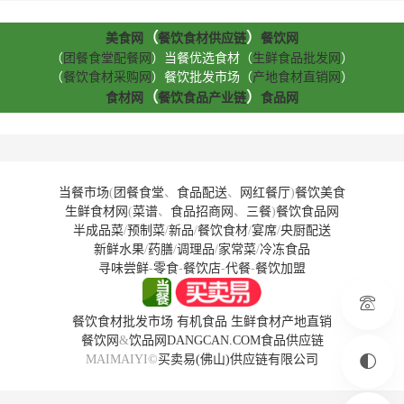
（
）
美食网
餐饮食材供应链
餐饮网
（
团餐食堂配餐网
）当餐优选食材（
生鲜食品批发网
）
（
餐饮食材采购网
）餐饮批发市场（
产地食材直销网
）
（
）
食材网
餐饮食品产业链
食品网
当餐市场
(
团餐食堂
、
食品配送
、
网红餐厅
)
餐饮美食
生鲜食材网
(
菜谱
、
食品招商网
、
三餐
)
餐饮食品网
半成品菜
/
预制菜
/
新品
/
餐饮食材
/
宴席
/
央厨配送
新鲜水果
/
药膳
/
调理品
/
家常菜
/
冷冻食品
寻味尝鲜
-
零食
-
餐饮店
-
代餐
-
餐饮加盟
餐饮食材批发市场
有机食品
生鲜食材产地直销
餐饮网
&
饮品网
DANGCAN.COM
食品供应链
MAIMAIYI©
买卖易(佛山)供应链有限公司