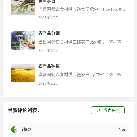
食堂承包
当餐网餐饮食材供应链食堂承包：135-16518185（微信同号） 食堂承包区域：广州、佛山、肇庆、中山、珠海、惠州、东莞、深圳、江门（粤港澳大湾区）；广东省内其他城市；华南地区 关于食堂承包 食堂承包是指将企事业单位、学校、医院等机构的餐饮服务外包给专业的餐饮公司或承包商，由其负责食堂的日常运营、食材采购、菜品制作、服务管理等。食堂承包模式能够帮助机构降低...
2025/01/27
农产品分销
当餐网餐饮食材供应链农产品分销：135-16518185（微信同号） 当餐食材实力雄厚，资源丰富、设施齐全产品销售网络遍及华南、远销新加坡、马来西亚、迪拜等现已形成以农产品种植、分销、检测、加工配送、冷链物流和出口为核心的产业集群和销售网络 农产品分销网点：广州、佛山、肇庆、中山、珠海、惠州、东莞、深圳、江门（粤港澳大湾区）；广东省内其他城市；华南地区 一体...
2025/01/27
农产品种植
当餐网餐饮食材供应链农产品种植：135-16518185（微信同号） 当餐食材日均加工蔬菜超过100吨，出口40多吨经营规模不断扩大，现有自有基地8000多亩，合作基地5万多亩基地遍布宁夏、云南、浙江、甘肃、海南等国内优势产区、实现不同蔬菜品种周年均衡供应 农产品种植基地：广州、佛山、肇庆、中山、珠海、惠州、东莞、深圳、江门（粤港澳大湾区）；广东省内其他城市...
2025/01/27
当餐评论列表：
当餐点评(4)
当餐网
回复