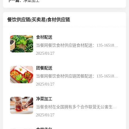
下一篇：
净菜加工
餐饮供应链(买卖易)食材供应链
食材配送
当餐网餐饮食材供应链食材配送：135-16518185（微信同号） 当餐网餐饮食材供应链平台以完善的物流基础设施和与实力企业、专业合作社等建立起来的战略合作联盟，为企业的发展和服务供给提供了强有力的支撑。通过大规模的统一采购、源头采购，形成了品种、价格、数量、质量上的突出优势，为各事业单位、部队、学校等客户配送所需的肉类、蔬菜、豆制品、主副食品、水果、水产以...
2025/01/27
团餐配送
当餐网餐饮食材供应链团餐配送：135-16518185（微信同号） 当餐网团餐配送●供餐方式①、现场制作：当餐供应链组织厨师队伍到客户公司提供的餐厅中进行食品加工，加工完成后，在甲方餐厅内现场分餐。该形式适用既有加工场所，又有就餐场所的客户。②、现场分餐：当餐供应链按照客户的要求，在我公司基地加工成成品，分装到专门的食品槽、桶中，然后装入保温箱中，用专业送餐...
2025/01/27
净菜加工
当餐食材在全国拥有多个合作联营无公害生态农业基地，通过专业的品管团队、严格的安全制度、全程溯源的追溯系统、外部检测机构及第三方监督控制，严格把控食材从源头到餐桌的安全。净菜车间装智能分拣、洗净、沥干、杀菌、切配、封装、冷链运输均配备自动化设备，保证标准化、集合化加工和产出。配送中心配套冷冻库，冷藏库、保鲜库、标准化的配菜车间、整齐有序的原料仓库等，从分拣、入...
2025/01/27