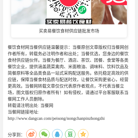
买卖易餐饮食材供应链批发市场
餐饮食材网当餐供应链温馨提示：当餐原创文章版权归当餐网创
作者所有，转载务必注明作者和出处；当餐优选，您身边的
餐饮
食材供应链
伙伴。当餐为餐厅、酒店、茶饮、团餐、食堂等各类
餐饮企业，提供涵盖蔬菜禽肉、米面粮油、调味料、饮料饮品及
简餐原料等全品类食品一站式采购配送服务。依托稳定高效的供
应链，保障当餐食材品质与配送时效，让餐饮采购更省心，经营
更高效。当餐网转载文章仅仅代表原作者观点，不代表当餐立
场，图文版权归原作者所有！如有侵权，请通过平台客服联系当
餐网工作人员删除。
转载请注明出处:
当餐网
当餐网链接地址:
http://www.dangcan.com/peisong/nongchanpinzhongzhi
分享到：