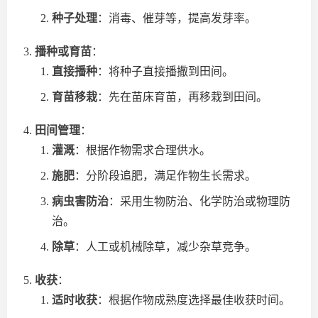
种子处理
：消毒、催芽等，提高发芽率。
播种或育苗
：
直接播种
：将种子直接播撒到田间。
育苗移栽
：先在苗床育苗，再移栽到田间。
田间管理
：
灌溉
：根据作物需求合理供水。
施肥
：分阶段追肥，满足作物生长需求。
病虫害防治
：采用生物防治、化学防治或物理防
治。
除草
：人工或机械除草，减少杂草竞争。
收获
：
适时收获
：根据作物成熟度选择最佳收获时间。