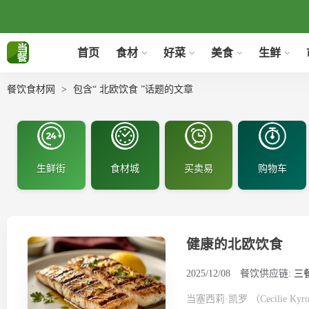
首页
食材
好菜
美食
生鲜
餐饮食材网
包含“ 北欧饮食 ”话题的文章
生鲜街
食材城
买卖易
购物车
健康的北欧饮食
2025/12/08
餐饮供应链:
三
当塞西莉·凯罗 （Cecili