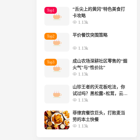
“舌尖上的黄冈”特色美食打
Top1
卡攻略
1.13k
平价餐饮突围策略
Top2
1.13k
成山农场深耕社区零售的“烟
Top3
火气”与“性价比”
1.13k
山珍王者的天花板吃法，你
试过吗？黑松露×松茸，云南
空运，极致体验
1.13k
菲律宾餐饮巨头，打败麦当
劳的本土快餐
1.13k