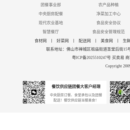
团餐事业部
农产品种植
中央厨房配餐
净菜加工中心
现代农业基地
食品安全协议
智慧餐厅
食品安全管理规范
食材网
丨
好菜网
丨
配送网
丨
美食网
丨
生
联系地址：佛山市禅城区祖庙街道圣堂后街15号206 邮
粤ICP备2025510247号
买卖易
商
Copyright 200
餐饮供应链团餐大客户经理
中央厨房订餐、食堂承包以及团餐
配送！餐饮供应链当餐美食！