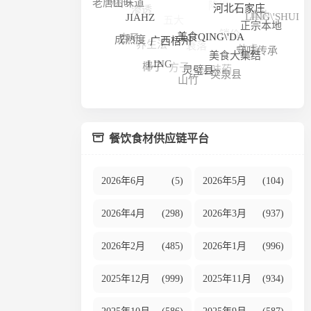
M
渗透
老唐山味道
真伪
五大
LING\'SHUI
河北石家庄
JIAHZ
锁价
正宗本地
杏子
衰落
养生法
成熟度
体虚
美食QING\'DA
广西梧州
守味传承
美食大集结
方子
三味药
椰子
LING
灵璧县
突泉县
山竹
餐饮食材供应链平台
2026年6月
(5)
2026年5月
(104)
2026年4月
(298)
2026年3月
(937)
2026年2月
(485)
2026年1月
(996)
2025年12月
(999)
2025年11月
(934)