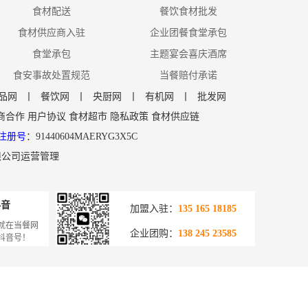
食材配送
餐饮食材批发
食材供应商入驻
企业团餐食堂承包
食堂承包
主题宴会喜庆酒席
食安事故处置规范
当餐赔付承诺
品网
丨
餐饮网
丨
央厨网
丨
有机网
丨
批发网
商合作
用户协议
食材超市
隐私政策
食材供应链
注册号
：91440604MAERYG3X5C
限公司运营管理
抖音
加盟入驻：
135 165 18185
就在当餐网
企业团购：
138 245 23585
抖音号！