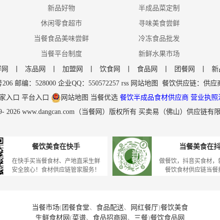
新品好物
半成品菜定制
休闲零食超市
寻味美食尝鲜
当餐食品美味尝鲜
冷冻食品批发
当餐平台制度
新鲜水果市场
鲜网
丨
冻品网
丨
加盟网
丨
饮食网
丨
食品网
丨
团餐网
丨
新
编：528000 企业QQ：550572257
rss
网站地图
餐饮供应链
：
供应
家入口
平台入口
网站地图
当餐优选
餐饮半成品食材供应商
营业执照
9-
2026
www.dangcan.com
（当餐网）版权所有 买卖易（佛山）供应链有
餐饮美食在快手
当餐美食在
在快手买当餐食材、产地直采生鲜
做餐饮，抖音买食材，
安全放心！食材供应链管家服务！
餐饮食材供应链当餐
当餐市场
(
团餐食堂
、
食品配送
、
网红餐厅
)
餐饮美食
生鲜食材网
(
菜谱
、
食品招商网
、
三餐
)
餐饮食品网