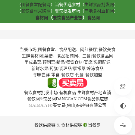
（
团餐食堂配餐网
）当餐优选食材（
生鲜食品批发网
）
（
餐饮食材采购网
）餐饮批发市场（
产地食材直销网
）
（
）
食材网
餐饮食品产业链
食品网
当餐市场
(
团餐食堂
、
食品配送
、
网红餐厅
)
餐饮美食
生鲜食材网
(
菜谱
、
食品招商网
、
三餐
)
餐饮食品网
半成品菜
/
预制菜
/
新品
/
餐饮食材
/
宴席
/
央厨配送
新鲜水果
/
药膳
/
调理品
/
家常菜
/
冷冻食品
寻味尝鲜
-
零食
-
餐饮店
-
代餐
-
餐饮加盟
餐饮食材批发市场
有机食品
生鲜食材产地直销
餐饮网
&
饮品网
DANGCAN.COM
食品供应链
MAIMAIYI©
买卖易(佛山)供应链有限公司
餐饮供应链
&
食材供应链
当餐网