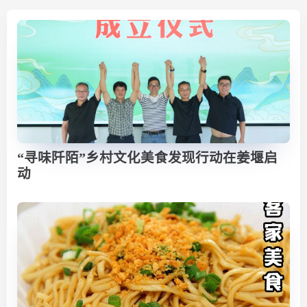
“寻味阡陌”乡村文化美食发现行动在姜堰启
动