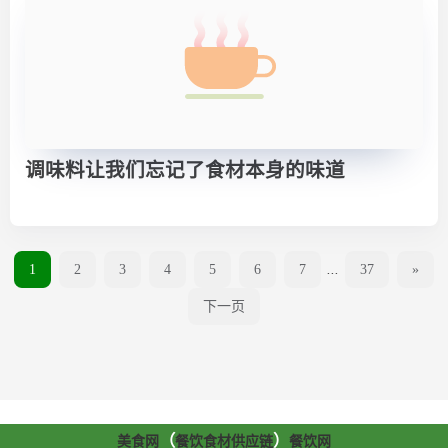
调味料让我们忘记了食材本身的味道
1
2
3
4
5
6
7
...
37
»
下一页
（
）
美食网
餐饮食材供应链
餐饮网