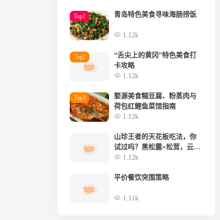
青岛特色美食寻味海肠捞饭
Top1
1.12k
“舌尖上的黄冈”特色美食打
Top2
卡攻略
1.12k
婺源美食糊豆腐、粉蒸肉与
Top3
荷包红鲤鱼菜馆指南
1.12k
山珍王者的天花板吃法，你
试过吗？黑松露×松茸，云南
空运，极致体验
1.12k
平价餐饮突围策略
1.11k