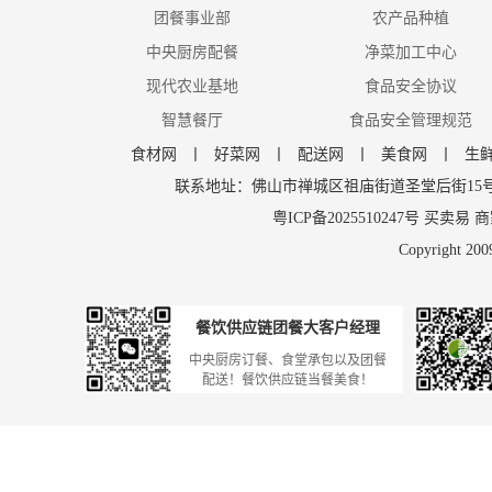
团餐事业部
农产品种植
中央厨房配餐
净菜加工中心
现代农业基地
食品安全协议
智慧餐厅
食品安全管理规范
食材网
丨
好菜网
丨
配送网
丨
美食网
丨
生
联系地址：佛山市禅城区祖庙街道圣堂后街15号206 邮
粤ICP备2025510247号
买卖易
商
Copyright 200
餐饮供应链团餐大客户经理
中央厨房订餐、食堂承包以及团餐
配送！餐饮供应链当餐美食！