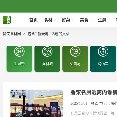
首页
食材
好菜
美食
生鲜
餐饮食材网
包含“ 新天地 ”话题的文章
生鲜街
食材城
买卖易
购物车
鲁菜名厨逃离内卷
2025/10/01
餐饮供应链:
餐
在风云变幻的餐饮行业，每