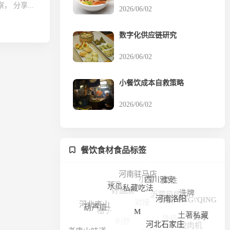
 分享...
2026/06/02
数字化供应链研究
2026/06/02
小餐饮成本自救策略
2026/06/02
餐饮食材食品标签
河南驻马店
小型
柔性
四川雅安
TES
好品质
水瓜
沂蒙风情
私藏吃法
洗牌
对接
沂蒙FENG\'QING
河北唐山
河南洛阳
柚子
葫芦瓜
降级
利弊
沂水
土著私藏
M
绞肉机
M型