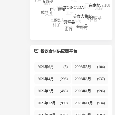
河北石家庄
老唐山味道
桃子
JIAHZ
降损
渗透
LING\'SHUI
真伪
正宗本地
五大
美食QING\'DA
广西梧州
成熟度
锁价
杏子
养生法
守味传承
衰落
美食大集结
体虚
LING
灵璧县
椰子
方子
三味药
突泉县
山竹
餐饮食材供应链平台
2026年6月
(5)
2026年5月
(104)
2026年4月
(298)
2026年3月
(937)
2026年2月
(485)
2026年1月
(996)
2025年12月
(999)
2025年11月
(934)