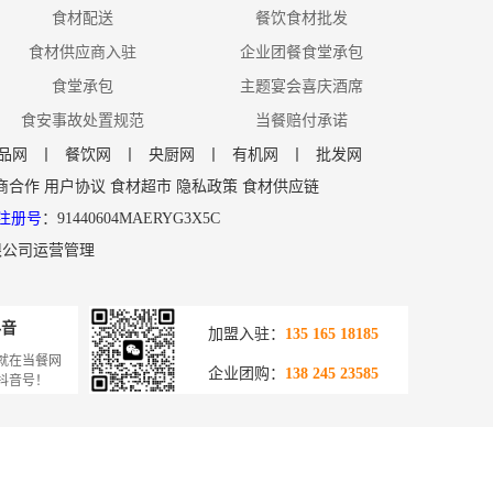
食材配送
餐饮食材批发
食材供应商入驻
企业团餐食堂承包
食堂承包
主题宴会喜庆酒席
食安事故处置规范
当餐赔付承诺
品网
丨
餐饮网
丨
央厨网
丨
有机网
丨
批发网
商合作
用户协议
食材超市
隐私政策
食材供应链
注册号
：91440604MAERYG3X5C
限公司运营管理
抖音
加盟入驻：
135 165 18185
就在当餐网
企业团购：
138 245 23585
抖音号！