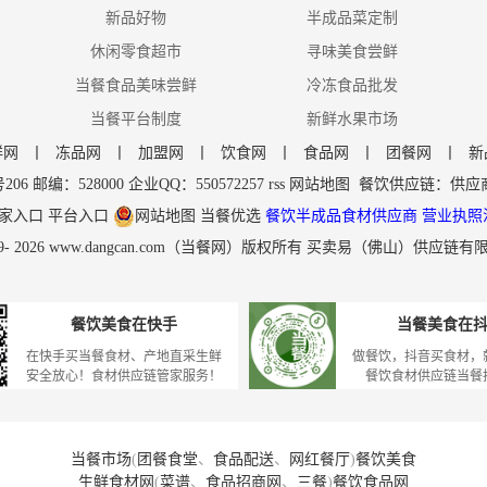
新品好物
半成品菜定制
休闲零食超市
寻味美食尝鲜
当餐食品美味尝鲜
冷冻食品批发
当餐平台制度
新鲜水果市场
鲜网
丨
冻品网
丨
加盟网
丨
饮食网
丨
食品网
丨
团餐网
丨
新
编：528000 企业QQ：550572257
rss
网站地图
餐饮供应链
：
供应
家入口
平台入口
网站地图
当餐优选
餐饮半成品食材供应商
营业执照
9-
2026
www.dangcan.com
（当餐网）版权所有 买卖易（佛山）供应链有
餐饮美食在快手
当餐美食在
在快手买当餐食材、产地直采生鲜
做餐饮，抖音买食材，
安全放心！食材供应链管家服务！
餐饮食材供应链当餐
当餐市场
(
团餐食堂
、
食品配送
、
网红餐厅
)
餐饮美食
生鲜食材网
(
菜谱
、
食品招商网
、
三餐
)
餐饮食品网