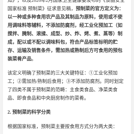
知》
，以及
2026年2月国家卫生健康委发布的《食品安全
国家标准 预制菜》征求意见稿，
预制菜的官方定义为：
以一种或多种食用农产品及其制品为原料，使用或不使
用调味料等辅料，不添加防腐剂，经工业化预加工（如
搅拌、腌制、滚揉、成型、炒、炸、烤、煮、蒸等）制
成，配以或不配以调味料包，符合产品标签标明的贮
存、运输及销售条件，
需
加热或熟制后方可食用的预包
装菜肴产品
。
该
定义明确了预制菜的三大关键特征：
①工业化预加
工；②需加热/熟制后食用；③不添加防腐剂。同时划定
了四类不属于预制菜的范畴：主食类食品、净菜类食
品、即食食品和中央厨房制作的菜肴。
2. 预制菜的科学分类
根据国家标准，预制菜主要按食用方式分为两大类：