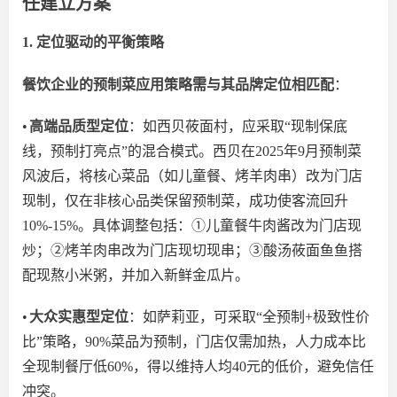
任建立方案
1. 定位驱动的平衡策略
餐饮企业的预制菜应用策略需与其品牌定位相匹配
：
•
高端品质型定位
：如西贝莜面村，应采取
“现制保底
线，预制打亮点”的混合模式。
西贝在
2025年9月预制菜
风波后，将核心菜品（如儿童餐、烤羊肉串）改为门店
现制，
仅在
非核心品类
保留预制菜
，成功
使
客流回升
10%-15%。具体调整包括：①儿童餐牛肉酱改为门店现
炒；②烤羊肉串改为门店现切现串；③酸汤莜面鱼鱼
搭
配
现熬小米粥，
并加入
新鲜金瓜片。
•
大众实惠型定位
：如萨莉亚，可采取
“全预制+极致性价
比”策略，90%菜品为预制，门店仅需加热，人力成本比
全现制餐厅低60%，得以维持人均40元的低价，避免信任
冲突。