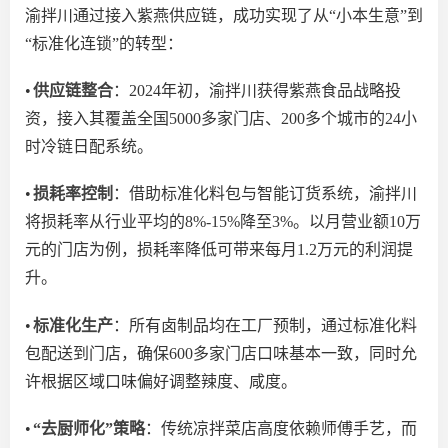
渝拌川通过接入紫燕供应链，成功实现了从
“小本生意”到
“标准化连锁”的转型：
•
供应链整合
：
2024年初
，渝拌川
获得紫燕食品战略投
资，接入其
覆盖全国
5000多家门店
、
200多个城市的24小
时冷链日配系统。
•
损耗率控制
：借助标准化料包与智能订货系统，渝拌川
将损耗率从行业平均的
8%-15%降至3%。以月营业额10万
元的门店为例，损耗率降低可带来每月1.2万元的利润提
升。
•
标准化生产
：所有卤制品
均
在工厂预制，
通过
标准化料
包配送到门店，
确保
600多家门店口味基本一致，同时允
许根据区域口味偏好调整辣度、咸度。
•
“去厨师化”策略
：传统凉拌菜店高度依赖师傅手艺，而