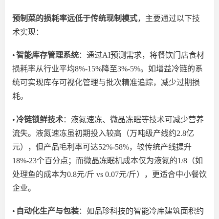
预制菜的损耗率远低于传统现制模式
，主要通过以下技
术实现：
•
智能库存管理系统
：通过
AI预测需求，将餐饮门店食材
损耗率从行业平均8%-15%降至3%-5%。如增益冷链的系
统可实现库存可视化管理
与批
次精准追踪，减少过期损
耗。
•
冷链锁鲜技术
：液氮速冻、微晶冻眠等技术
可减少
营养
流失。液氮速冻虽初期投入
较高
（万吨级产线约
2.8亿
元），但产品毛利率可达52%-58%，较传统产线提升
18%-23个百分点；而微晶冻眠机成本仅为液氮的1/8（如
处理鱼
的
成本
为
0.8元/斤 vs 0.07元/斤）
，更适
合中小餐饮
企业。
•
自动化生产与包装
：如品珍科技的智能冷库建筑面积约