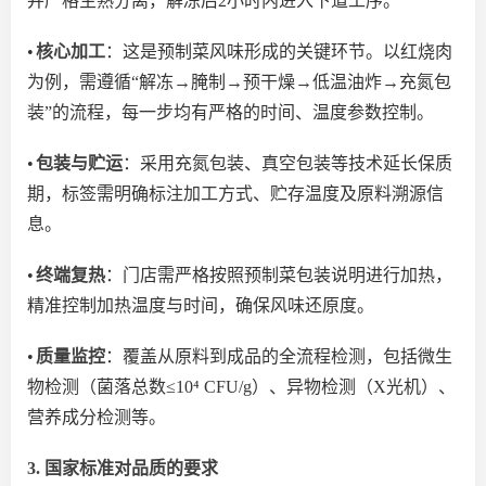
并严格生熟分离，解冻后2小时内进入下道工序。
•
核心加工
：这是预制菜风味形成的关键环节。以红烧肉
为例，需遵循
“解冻→腌制→预干燥→低温油炸→充氮包
装”的流程，每一步均有严格的时间、温度参数控制。
•
包装与贮运
：
采用
充氮包装、真空包装等技术延长保质
期，标签需明确标注加工方式、贮存温度及原料溯源信
息。
•
终端复热
：门店需严格按照预制菜包装说明进行加热，
精准
控制加热温度
与
时间，确保风味还原度。
•
质量监控
：
覆盖
从原料到成品的全流程检测，
包括
微生
物检测（菌落总数
≤10⁴ CFU/g）、异物检测（X光机）、
营养成分检测等。
3. 国家标准对品质的要求