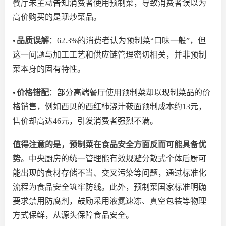
餐厅未主动告知
消费者
使用预制菜，导致消费者误以为
高价购买的是现炒菜品。
•
品质误解
：
62.3%的消费者认为预制菜“口味一般”，但
这一问题与加工工艺和供应链管理密切相关，并非预制
菜本身的固有特性。
•
价格错配
：部分高端餐厅使用预制菜却以现制
菜品的
价
格销售，
例如
西贝的西红柿浇汁莜面预制成本约
13元，
售价却高达46元，
引发
消费者强烈不满。
值得注意的是，预制菜在食品安全方面反而可能
具备
优
势
。
中央厨房的统一管理能有效规避分散式个体后厨可
能出现的食材存储不当、交叉污染等问题，通过标准化
流程为食品安全筑牢防线。
此外，预制菜国家标准明确
要求禁用防腐剂，鼓励
采用
液氮速冻、真空包装等物理
方式保鲜，从源头保障食品安全。