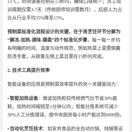
±1℃，时间误差控制在±5秒内，确保口味统一；员工培
训周期仅需3-7天（传统厨师
培训
需数月），后厨人力占
比从行业平均
35%降至15%。
预制菜标准化流程设计的关键，在于将烹饪环节分解为
“解冻-加热-调味-摆盘”四个标准化步骤
，每一每一步均
有明确的时间、温度与动作规范，例如热菜上菜需佩戴
防烫手套，从顾客左侧上菜且需在
15秒内完成。
2. 技术工具提升效率
智能设备的应用是预制菜效率提升的另一关键驱动力：
•
智能加热设备
：微波加热柜较传统燃气灶节省
30%能
耗，加热时间缩短至1分钟以内；智能分拣系统可减少
30%人工分拣错误，使中央厨房每小时产能达到6000份。
•
自动化烹饪技术
：如安井食品的全自动炒锅、炖锅等设