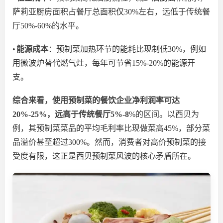
萨莉亚厨房面积占餐厅总面积仅
30%左右，远低于传统餐
厅
50
%-60%
的水平
。
•
能源成本
：预制菜加热环节的能耗比现制低
30%，例如
用微波炉替代燃气灶，每年可节省15%-20%的能源开
支。
综合来看，使用预制菜的餐饮企业净利润率可达
20%-25%，远高于传统餐厅5%-8
%的区间。
以西贝为
例，
其
预制菜菜品的平均毛利率比现做菜高
45%，部分菜
品溢价甚至超过300%。然而，消费者对高价预制菜的接
受度有限，这正是西贝预制菜风波的核心矛
盾所在
。