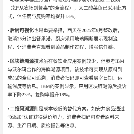
（如
“从农场到餐桌”的全流程），太二酸菜鱼已采用此方
式，信任度与复购率均提升13%。
•
后厨可视化
也是重要举措，
西贝在
2025年9月整改后，
取消25分钟出餐承诺，厨房采用玻璃隔断展示现制流
程，让消费者
直观看到
菜品制作过程，增强信任感。
•
区块链溯源技术
虽在餐饮业应用案例较少，但参考
IBM
与沃尔玛合作的海鲜溯源项目，该技术可实现从原料到
成品的全程可追溯，消费者扫码即可查看屠宰日期、运
输温度等信息。IBM的案例显示，应用区块链溯源后投诉
率下降23%，复购率提升18%。
•
二维码溯源
则是
成本较低的替代方案，如安井食品通过
“
0添加
”
认证获得溢价能力，消费者扫码可查看原料来
源、生产日期、质检报告等信息。