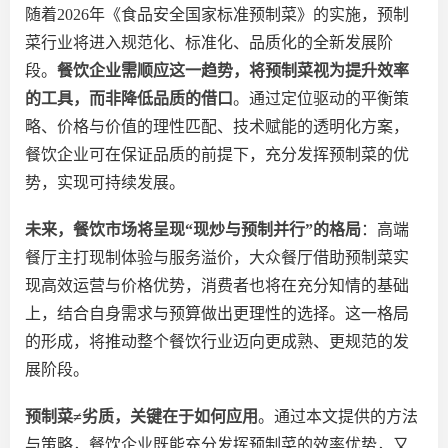
随着
2026年《食品安全国家标准预制菜》的实施，预制
菜行业将
进入
规范化、标准化、品质化的全新发展阶
段。
餐饮企业需顺应这一趋势，将预制菜视为提升效率
的工具，而非降低品质的借口
。通过定位驱动的平衡策
略、价格与价值的理性匹配、技术赋能的透明化方案，
餐饮企业
可在
保证品质的前提下，
充分发挥
预制菜的优
势，实现可持续发展。
未来，餐饮市场将呈现
“现炒与预制并行”的格局
：高端
餐厅主打现制体验与服务溢价，大众餐厅借助预制菜实
现高效运营与价格优势，消费者也将在充分知情的基础
上，结合自身需求与预算做出更理性的选择。这一格局
的形成，将推动整个餐饮行业迈向更成熟、更规范的发
展阶段。
预制菜
≠劣质，关键在于如何应用
。通过本文提供的方法
与策略，餐饮企业既能充分发挥预制菜的效率优势，又