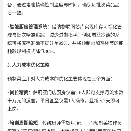
备，
通过
电脑精确控制
温度与时间
，确保每批次菜品品
质一致。
•
智能厨房管理系统
：借助物联网芯片实现库存可视化管
理与批次精准追踪，减少过期损耗；例如增益冷链的系
统可将库存准确率提升至
99%，并将预制菜加热环节的能
耗较现制模式降低30%。
3. 人力成本优化策略
预制菜应用对人力成本的优化主要体现在三个方面：
•
岗位精简
：萨莉亚门店厨房仅需
2-6人即可支撑月流水数
十万元的运营，平日甚至仅需1人操作，且新人3天即可
上岗。
•
培训周期缩短
：传统厨师
需
数月培训，而预制菜操作员