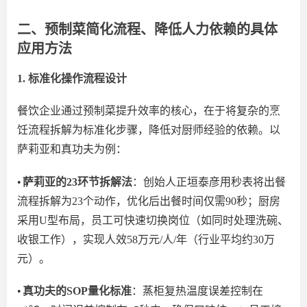
二、预制菜简化流程、降低人力依赖的具体
应用方法
1. 标准化操作流程设计
餐饮企业通过预制菜提升效率的核心，在于将复杂的烹
饪流程拆解为标准化步骤，降低对厨师经验的依赖。以
萨莉亚和真功夫为例：
•
萨莉亚的
23环节拆解法
：创始人正垣泰彦用秒表将出餐
流程拆解为
23个动作，优化后出餐时间仅需90秒
；
厨房
采用
U型布局，员工可快速切换岗位（如同时处理洗碗、
收银
工作
），实现人效
58万元/人/年（行业平均约30万
元）。
•
真功夫的
SOP量化标准
：蒸柜复热温度误差控制在