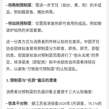
•
待熟制预制菜
：需进一步烹饪（如炒、煮、煎）的半成
品，
例如
酸菜鱼、猪肚鸡等。
•
待加热预制菜
：仅需简单复热即可食用的成品，
例如
微
波炉加热的米饭套餐。
这一分类方式与消费者的传统认知存在差异。中国烹饪
协会团体标准曾将预制菜分为即食、即热、即烹、即配
四类，但国家标准对预制菜范围进行了
“掐头去尾”的界
定，将净菜类（即配类）和中央厨房自供菜肴排除在
外，以避免“万物皆可预制菜”的认知混乱。
3. 预制菜与“劣质”偏见的澄清
消费者对预制菜的负面印象主要源于三大认知偏差：
•
信息不对称
：据江苏省消保委
2026年3月调查，78.1%的