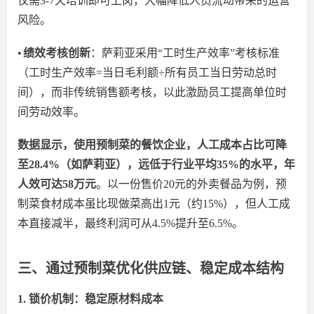
仅需
3-7天培训即可上岗，大幅降低人员流动带来的运营
风险。
•
绩效考核创新
：萨莉亚采用
“工时生产效率”考核标准
（工时生产效率=当日毛利额÷所有员工当日劳动总时
间），而非传统销售额考核，以此激励员工提高单位时
间劳动效率。
数据显示，使用预制菜的餐饮企业，人工成本占比可降
至
28.4%（如萨莉亚），远低于行业平均35%的水平，年
人效可达58万元
。以一份售价
20元的外卖餐品为例，预
制菜食材成本虽比现做菜高出1元（约15%），但人工成
本直接减半，最终利润可从4.5%提升至6.5%。
三、通过预制菜优化供应链、稳定成本结构
1. 锁价机制：稳定原材料成本