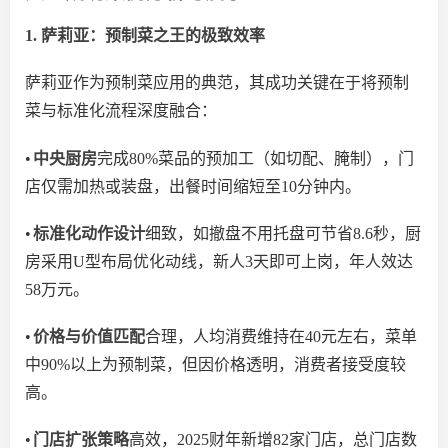
1. 萨莉亚：预制菜之王的极致效率
萨莉亚作为预制菜应用的典范，其成功关键在于将预制
菜与标准化流程深度融合：
•
中央厨房
完成
80%菜品的预加工（如切配、腌制），门
店仅需加热或装盘，出餐时间缩短至10分钟内。
•
标准化动作设计
细致，如撤盘不用托盘可节省
8.6秒，厨
房采用U型布局优化动线，新人3天即可上岗，年人效达
58万元。
•
价格与价值匹配
合理，人均消费维持在
40元左右，菜单
中90%以上为预制菜，但因价格透明，消费者接受度较
高。
•
门店扩张策略
高效，
2025财年新增82家门店，总门店数