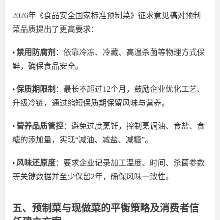
2026年《食品安全国家标准预制菜》征求意见稿对预制
菜品质提出了更高要求：
•
禁用防腐剂
：依靠冷冻、冷藏、高温杀菌等物理方式保
鲜，确保食品安全。
•
保质期限制
：最长不超过
12个月，鼓励企业优化工艺、
升级冷链，
通过
缩短
保质期
保留风味与营养。
•
营养品质管控
：避免过度烹饪，控制烹调油、食盐、食
糖的添加量，实现
“
减油、减盐、减糖
”
。
•
风味还原度
：要求企业记录加工温度、时间、杀菌参数
等关键数据
并
至少
保留
2年，确保风味一致性。
五、预制菜与现做菜的平衡策略及消费者信