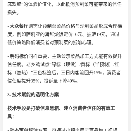
庭欢聚”的体验价值化，以此抵消预制菜可能带来的信任
损失。
•
大众餐厅
则需让预制菜菜品价格与现制菜品形成合理梯
度，例如萨莉亚的海鲜烩饭定价
16元、披萨19元，通过
低价策略降低消费者对预制菜的抵触心理。
•
明码标价
同样重要，主动公示菜品加工方式能有效提升
信任度。老乡鸡试点
“绿标（现做）/黄标（半预制）/红
标（复热）”三色标签后，三日内客流回升15%，消费者
信任度提升35%，投诉量下降40%。
3. 技术赋能的透明化方案
技术手段是打破信息黑箱、建立消费者信任的有效工
具
：
•
动态菜单标注
方面，可通过小程序展示菜品加工视频