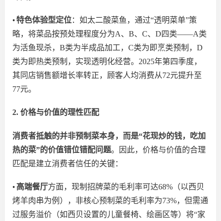
•
特色体验型定位
：如太二酸菜鱼，通过
“
透明菜单
”
策
略，将菜品按预处理程度分为
A、B、C、D
四类
——
A类
为活鱼现杀，B类为半成品加工，C类为即烹类预制，D
类为即热类预制，实现透明化经营
。
2025年第四季度
，
其
同店销售额增长率转正，顾客人均消费从
72元提升至
77元。
2. 价格与价值的理性匹配
消费者抵触的并非预制菜本身，而是
“花现炒的钱，吃加
热的菜”的价值错位错配问题
。因此，价格与价值的合理
匹配是建立消费者信任的关键：
•
高端餐厅
方面，现制招牌菜的毛利率可达
68%（以西贝
烤羊肉串为例），非核心预制菜的毛利率为73%，但需通
过服务溢价（如西贝设置的儿童餐椅、绘画区等）将“家