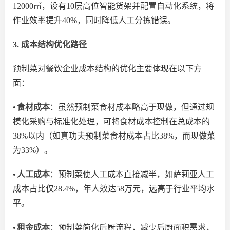
12000㎡，设有10层高位智能货架
并
配置自动化系统，将
作业效率提升
40
%，同时
降低人工分拣错误。
3. 成本结构优化路径
预制菜对餐饮企业成本结构的优化主要体现在以下方
面：
•
食材成本
：虽然预制菜食材成本略高于现做，但通过规
模化采购
与
标准化处理，可将食材成本控制在总成本的
38%以内（如真功夫预制菜食材成本占比38%，而现做菜
为33%）。
•
人工成本
：预制菜使人工成本直接减半，如萨莉亚人工
成本占比仅
28.4%，年人效
达
58万元，远高于行业平均水
平。
•
租金成本
：预制菜简化后厨流程，减少后厨面积需求，