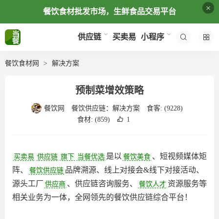
×
餐饮食材批发市场，生鲜食品交易平台
买卖易
供应链
小程序
餐饮食材网
解决方案
预制菜增效策略
餐饮网
餐饮供应链：
解决方案
食客:
(9228)
食材:
(859)
1
是以
、短视频媒体矩
买卖易
供应链
旗下
当餐优选
餐饮美食
阵、
品牌溯源、线上对接会&线下对接活动、
餐饮供应链
源头工厂
、供应链咨询服务、
资源服务等
供应商
餐饮人才
相关业务为一体，全网领先的餐饮供应链综合平台‌！