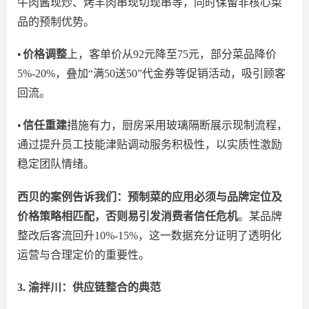
牛肉酱现炒、烤羊肉串现切现串等，同时保留非核心菜
品的预制优势。
•
价格调整
上，客单价从
92元降至75元，部分菜品降价
5%-20%，叠加“满50送50”代金券等促销活动，吸引顾客
回流。
•
信任重建
措施有力，厨房采用玻璃隔断展示现制流程，
通过提升员工技能津贴调动服务积极性，以实质性激励
稳定团队情绪。
西贝的案例告诉我们：预制菜的应用必须与品牌定位及
价格策略相匹配，否则易引发消费者信任危机
。某品牌
整改后客流回升
10%-15%，这一数据充分证明了透明化
运营与合理定价的重要性。
3. 渝拌川：供应链整合的典范