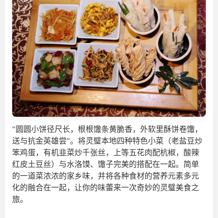
"圆圆小饼径尺长，根根馓条黄脆香，外软里酥饼卷馓，
送与抗金英雄尝"。将灵璧本地四种特色小菜（老盐豆炒
笨鸡蛋，有机韭菜炒千张丝，上等五花肉配杭椒，酸辣
红皮土豆丝）与水洛馍、馓子完美的搭配在一起。简单
的一道菜浓浓的家乡味，并将各种食材的营养元素多元
化的融合在一起，让你的味蕾来一次奇妙的灵璧美食之
旅。