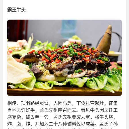
霸王牛头
相传，项羽路经灵璧，人困马乏，下令扎营起灶，征集
当地烹饪好手，孟氏先祖应召而去。看见牛头因烹饪工
序复杂，被丢弃一旁，孟氏先祖变废为宝，将牛头烧、
炸、卤、炖，并加入二十八种辅料佐以成菜。孟氏子孙