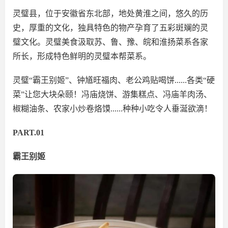
灵璧县，位于安徽省东北部，地处黄淮之间，悠久的历
史，厚重的文化，独具特色的物产孕育了五彩斑斓的灵
璧文化。灵璧美食汲取苏、鲁、豫、皖和淮扬菜系各家
所长，形成特色鲜明的灵璧本帮菜系。
灵璧“霸王别姬”、钟馗旺福肉、老公鸡贴喝饼......各类“硬
菜”让您大块朵颐！冯庙烧饼、游集糕点、冯庙羊肉汤、
椒糊油条、农家小炒卷烙馍......种种小吃令人垂涎欲滴！
PART.01
霸王别姬