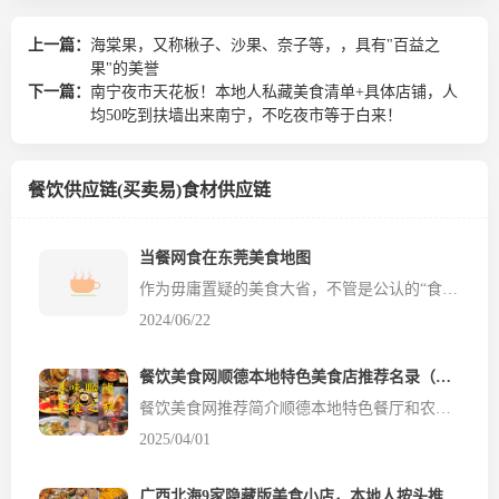
上一篇：
海棠果，又称楸子、沙果、奈子等，，具有"百益之
果"的美誉
下一篇：
南宁夜市天花板！本地人私藏美食清单+具体店铺，人
均50吃到扶墙出来南宁，不吃夜市等于白来！
餐饮供应链(买卖易)食材供应链
当餐网食在东莞美食地图
作为毋庸置疑的美食大省，不管是公认的“食在广州”，还是两个“世界美食之都”顺德、潮州……在美食层面，广东出彩的地区自然太多，相较起来，1988年才单独建市的东莞，实在显得存在感有些低。可是广东老饕最明白，东莞也是美食聚集地，尤其是在秋冬季节，格外有种能量爆棚的幸福感。 一碗咸鲜滚烫的...
2024/06/22
餐饮美食网顺德本地特色美食店推荐名录（当餐君按镇街排序）
餐饮美食网推荐简介顺德本地特色餐厅和农家菜、私房菜；当餐网本地特色美食店推荐名录， 餐饮食材网当餐君下面饭店将从店铺风格和主要菜系进行介绍，基本都尝试过还不错！希望各位食客品尝后发表当餐点评！ 大良镇1、野仙鱼生拥有两百多年历史的顺德传统三进宅院。主做创新顺德鱼生。特色菜品：椒盐罗氏虾、鲩鱼生、香煎鱼骨、过桥渔面地址：大良中区华盖里四巷16号2、大门公餐饮登...
2025/04/01
广西北海9家隐藏版美食小店，本地人按头推荐，吃过才算真正来过北海！