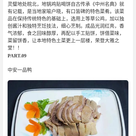
灵璧地处皖北，地锅鸡贴喝饼自古传承《中州名典》就
有记载，是当地家喻户晓，有口皆碑的特色菜肴。该菜
品在保持传统特色的基础上，选用上等草公鸡，加以独
创酱汁和独特烹饪技法，细心烹制。成品光润红亮，香
气浓郁，食之回味醇厚，再配以手工贴饼，饼借菜味，
菜留饼香，让本地特色土菜更上一层楼，荣登大雅之
堂！
！
PART.09
中安一品鸭