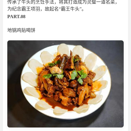
传承了牛头的烹饪手法，将其打造成为灵璧一道名菜，
为纪念霸王项羽，故起名“霸王牛头”。
PART.08
地锅鸡贴喝饼