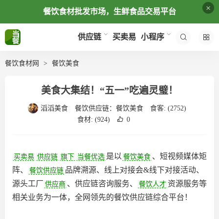
×
餐饮食材批发市场，生鲜食品交易平台
买卖易
供应链
小程序
餐饮食材网
餐饮美食
美食大集结！“五一”吃遍灵璧！
滔滔美食
餐饮供应链：
餐饮美食
食客:
(2752)
食材:
(924)
0
是以
、短视频媒体矩
买卖易
供应链
旗下
当餐优选
餐饮美食
阵、
品牌溯源、线上对接会&线下对接活动、
餐饮供应链
源头工厂
、供应链咨询服务、
资源服务等
供应商
餐饮人才
相关业务为一体，全网领先的餐饮供应链综合平台‌！