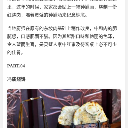
里，过年的时候，家家都会贴上一幅钟馗画，烧制一份
红烧肉，喝着灵璧的钟馗酒来纪念钟馗。
当地厨师在原有的东坡肉基础上稍作改良，中和肉的肥
腻感，口感肥而不腻。因为其鲜甜口味和艳丽的色泽，
令人望而生喜，是灵璧人家中红事及待客桌上必不可少
的佳肴。
PART.04
冯庙烧饼