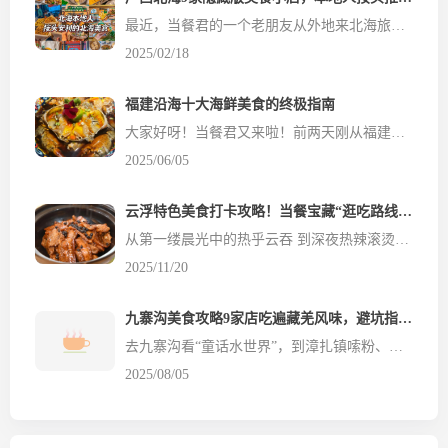
最近，当餐君的一个老朋友从外地来北海旅游，我便决定带她好好逛逛这座城市的美食街巷。北海虽不是大城市，但这里的美食文化深厚，从古至今都是美食之都。我带朋友品尝了9家隐藏在街头巷尾的美食小店，每一家都让她赞不绝口。现在，我想把这些宝藏店铺分享给大家，让更多人能感受到北海独特的美食魅力。 🏠 越南卷粉店 📍地址：乃乃麻斜对面 要说北海最地道的小吃，越南卷粉绝对排得...
2025/02/18
福建沿海十大海鲜美食的终极指南
大家好呀！当餐君又来啦！前两天刚从福建沿海一圈儿吃回来，这一趟下来简直是——肥了三斤！不过值啊！哈哈哈！福建这海鲜太绝了，我吃得那叫一个爽！餐饮食材网今天就把舌尖探险分享给各位吃货们，看看福建沿海有哪些不可错过的海鲜美食~ 1. 醉蟹 讲真，第一次听说醉蟹的时候我挺怕的，生的螃蟹泡酒？真的不会拉肚子吗？但抱着吃货的好奇心我还是试了，嗷...
2025/06/05
云浮特色美食打卡攻略！当餐宝藏“逛吃路线”来了
从第一缕晨光中的热乎云吞 到深夜热辣滚烫的烤生蚝 从巷子深处的地道小摊 到湖边赏景的湖畔飨宴 云浮这份含金量十足的逛吃地图 带你们一路解锁“舌尖上的云味” 东西街的繁花霓虹，连成了一片诗意长廊；探访水东村，古建筑群篆刻着千年理学，领略璀璨的文化基因；云城上新的宝藏公园，藏着初秋的温柔；再走一走“东安八景”，或...
2025/11/20
九寨沟美食攻略9家店吃遍藏羌风味，避坑指南+必点清单
去九寨沟看“童话水世界”，到漳扎镇嗦粉、涮火锅、啃烤羊排…这份由无数游客亲测总结的美食攻略，餐饮食材网帮你把藏羌烟火气一网打尽，连避坑细节都掰碎了讲，吃货只管跟着冲！🔥宝藏店铺推荐1. 老兵烧烤 | 烟火气天花板，烧烤脑袋冲当地烧烤界顶流，每到饭点烟火缭绕像“美食结界”。✅ 必点硬菜：烤羊排（外酥...
2025/08/05