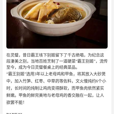
在灵璧，昔日霸王垓下别姬留下了千古绝唱，为纪念这
段凄美之别，当地百姓烹制了一道硬菜“霸王别姬”，流传
至今，成为今日灵璧餐桌上的经典菜品。
“霸王别姬”选用3年以上老母鸡和甲鱼，将其放入大砂煲
中，加入竹笋、红枣、中草药等佐料，文火慢炖约6个小
时，长时间的炖制让鸡肉变得酥软，而甲鱼肉依然紧实
鲜嫩。甲鱼的鲜完美地与老母鸡的香交融在一起，让人
欲罢不能！