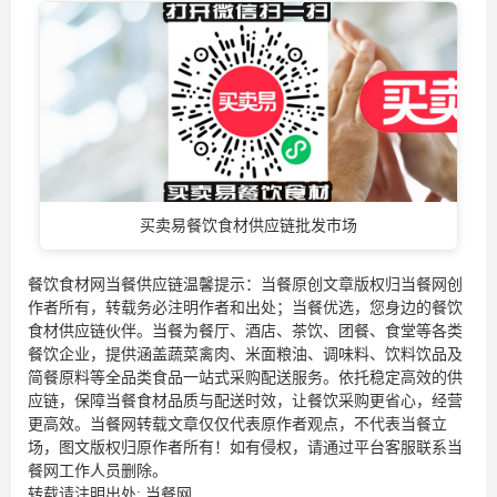
买卖易餐饮食材供应链批发市场
餐饮食材网当餐供应链温馨提示：当餐原创文章版权归当餐网创
作者所有，转载务必注明作者和出处；当餐优选，您身边的
餐饮
食材供应链
伙伴。当餐为餐厅、酒店、茶饮、团餐、食堂等各类
餐饮企业，提供涵盖蔬菜禽肉、米面粮油、调味料、饮料饮品及
简餐原料等全品类食品一站式采购配送服务。依托稳定高效的供
应链，保障当餐食材品质与配送时效，让餐饮采购更省心，经营
更高效。当餐网转载文章仅仅代表原作者观点，不代表当餐立
场，图文版权归原作者所有！如有侵权，请通过平台客服联系当
餐网工作人员删除。
转载请注明出处:
当餐网