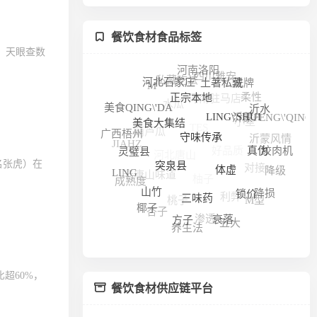
餐饮食材食品标签
 天眼查数
河南洛阳
四川雅安
私藏吃法
洗牌
河北石家庄
M
土著私藏
河南驻马店
柔性
水瓜
正宗本地
美食QING\'DA
沂水
沂蒙FENG\'QING
小型
LING\'SHUI
TES
美食大集结
葫芦瓜
广西梧州
沂蒙风情
JIAHZ
守味传承
好品质
河北唐山
绞肉机
真伪
灵璧县
对接
名张虎）在
降级
突泉县
老唐山味道
LING
柚子
体虚
成熟度
利弊
降损
山竹
锁价
桃子
M型
三味药
椰子
杏子
渗透
衰落
五大
方子
养生法
超60%，
餐饮食材供应链平台