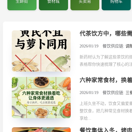
生鲜街
食材城
买卖易
购物车
代茶饮方中，哪些
2026/01/19
餐饮供应链:
调
新药材认为了解这些茶饮的
表格帮你快速梳理了核心的注意
六种家常食材，换
2026/01/19
餐饮供应链:
三
上班久坐不动，饮食又偏爱
整饮食，把几种常见食材换
享给...
餐饮集体入冬，烤肉