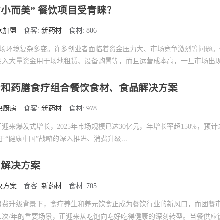
 “小而美” 餐饮项目受青睐？
饮加盟
食客:
新药材
食材: 806
中，市场环境复杂多变。许多创业者面临着资金压力大、市场竞争激烈等问题
入大量资金用于场地租赁、设备购置等，而且运营成本高，一旦市场出现波
场和药膳食疗组合餐饮食材、食品解决方案
央厨房
食客:
新药材
食材: 978
来爆发式增长，2025年市场规模已达30亿元，年增长率超150%，预计未
于“健康中国”战略的深入推进、消费升级...
品解决方案
决方案
食客:
新药材
食材: 705
消费升级背景下，食疗养生和养元饮食正成为餐饮行业的新风口，而团餐
人次/年的重要场景，正迎来从吃饱向吃好吃得健康的深刻转型。当餐供应