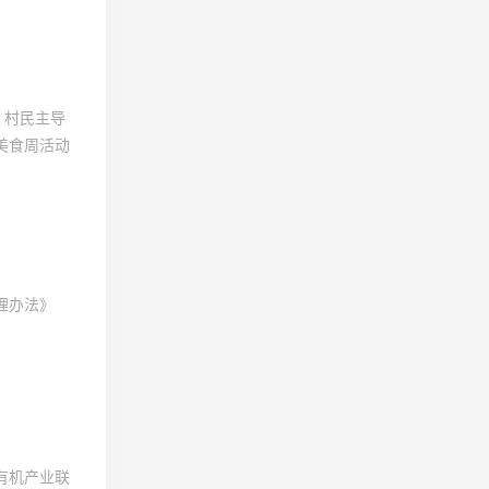
、村民主导
美食周活动
管理办法》
有机产业联