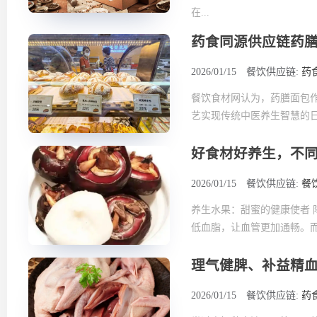
在...
药食同源供应链药
2026/01/15
餐饮供应链:
药
餐饮食材网认为，药膳面包作
艺实现传统中医养生智慧的日常
好食材好养生，不
2026/01/15
餐饮供应链:
餐
养生水果：甜蜜的健康使者 
低血脂，让血管更加通畅。而苹
理气健脾、补益精
2026/01/15
餐饮供应链:
药