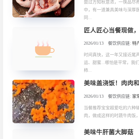
尝过方知秋意浓，一筷品尽
中，有一道兼具美味与深厚
同...
匠人匠心当餐现做
2026/01/13
餐饮供应链:
特
时间真快，这一年又接近尾
运、甜蜜...哪怕是平常，
柿...
美味盖浇饭！肉肉
2026/01/13
餐饮供应链:
家
当餐推荐宝宝超爱吃的六种辅
肉，做成这样的时蔬牛肉饭，
美味牛肝菌大脚菇