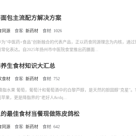
膳面包主流配方解决方案
食同源
食客:
新药材
食材: 1026
为“中医药+食品”创新融合的代表产品，正以药食同源理念为内核，通过
化表达。自2025年扬州市中医院食堂推出药膳面...
同养生食材知识大汇总
饮食材
食客:
新药材
食材: 752
降脂水果 葡萄，葡萄汁和葡萄酒中的白黎芦醇，是天然的胆固醇“克星”。
果，更是降脂界的“老好人&rdq...
血的最佳食材当餐现做陈皮鸽松
食同源
食客:
新药材
食材: 642