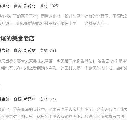
鲜食材
食客:
新药材
食材: 1025
藏在松针下的菌子王者；雨后的山林，松针与腐叶铺就的地面下，正酝酿
开泥土，肥硕的菌柄像小柱子般扎根在土里——这就是人们...
巷尾的美食老店
味尝鲜
食客:
新药材
食材: 753
天当餐食客带大家寻味大湾区，今天我们来到香港站！ 胜香园 这个是中
，经常可以在电视上看到她的身影。这里其实是一个露天的大排档，店铺
门
味尝鲜
食客:
新药材
食材: 625
晨光里，浸在昌马的天境中，也融在寻常人家的灶火间。这座因石油工业
沉淀都熬进了烟火里。这里的美食没有繁复修饰，却凭着地道食材与古法