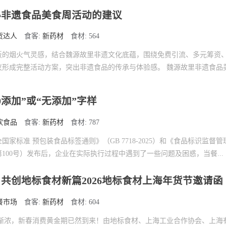
办非遗食品美食周活动的建议
货达人
食客:
新药材
食材: 564
饭的烟火气灵感，结合魏源故里非遗文化底蕴，围绕免费引流、多元筹资
议形成完整活动方案，突出非遗食品的传承与体验感。 魏源故里非遗食品
添加”或“无添加”字样
饮食品
食客:
新药材
食材: 787
家标准 预包装食品标签通则》（GB 7718-2025）和《食品标识监督
100号）发布后，企业在实际执行过程中遇到了一些问题及困惑，当餐...
共创地标食材新篇2026地标食材上海年货节邀请函
餐市场
食客:
新药材
食材: 604
味渐浓，新春消费黄金期已然到来！由地标食材、上海工业合作协会、上海