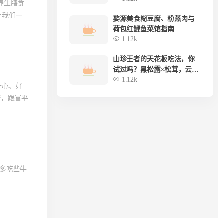
养生膳食
让我们一
婺源美食糊豆腐、粉蒸肉与
荷包红鲤鱼菜馆指南
1.12k
山珍王者的天花板吃法，你
试过吗？黑松露×松茸，云南
空运，极致体验
1.12k
开心、好
糖，跟富平
要多吃些牛