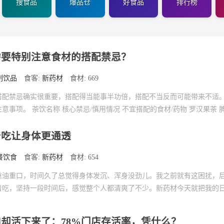
搜食品
爆品仓
好食品
排行榜
需要特别注意食材的搭配禁忌？
制饮品
食客:
新药材
食材: 669
搭配禁忌确实很重要，搭配得当能事半功倍，搭配不当反而可能带来不适
事项。 茶饮名称 核心禁忌/慎用情况 不宜搭配的食材/药物 罗汉果茶 脾胃
着吃让身体更通透
餐饮食
食客:
新药材
食材: 654
重油重口，时间久了总觉得身体发沉、浑身没劲儿。我之前就有这困扰，
着吃，坚持一段时间后，感觉整个人都清爽了不少。新药材今天就把我的
却活下来了：78%门店存活率，凭什么？