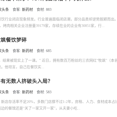
饮头条
食客:
新药材
食材: 883
餐饮行业闭店现象频发。行业普遍面临闭店潮，部分品类却逆势脱颖而出。
月，烤肉相关企业注册量39179家，存续在业的企业有30851家，行...
牧飒餐饮梦碎
饮头条
食客:
新药材
食材: 685
，结果被现实上了一课。” 近日，拥有数百万粉丝的三农网红“牧飒”（本
。他坦言，自己在餐饮实...
仍有无数人挤破头入局？
饮头条
食客:
新药材
食材: 583
新店存活率不足20%，多数门店撑不过1-2年，房租、人力、食材成本占比
边的餐馆还是“关了一家又开一家”，从夫妻小吃...