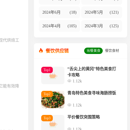
2024年6月
(18)
2024年5月
(121)
2024年4月
(105)
2024年3月
(125)
现代烘焙工
餐饮供应链
当餐美食
餐饮食材
“舌尖上的黄冈”特色美食打
Top1
卡攻略
1.12k
它能有效降
青岛特色美食寻味海肠捞饭
Top2
1.12k
平价餐饮突围策略
Top3
1.12k