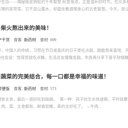
养生功——揭秘陈皮鸽松的千年智慧 秋意渐浓，正是温补好时节。在众多
医理的家常菜，它不显山露水，却蕴含着调理身心的古老智慧。今天，就
，柴火熬出来的美味！
产干货
食客:
新药材
食材: 699
声，中国人的传统，习惯在节日或喜庆的日子里吃点甜，甜能带来喜悦、
我们也会说：觉得苦就吃点糖，生活总会慢慢变甜。年底再分享下富平琼锅
和蔬菜的完美结合，每一口都是幸福的味道！
常便饭
食客:
新药材
食材: 573
食主食，最后一道好吃到跺脚。 ·第一种：孩子的生长快速期，平时就
肉、菜、主食都有，鲜香软嫩，真的太好吃了。 →牛肉...