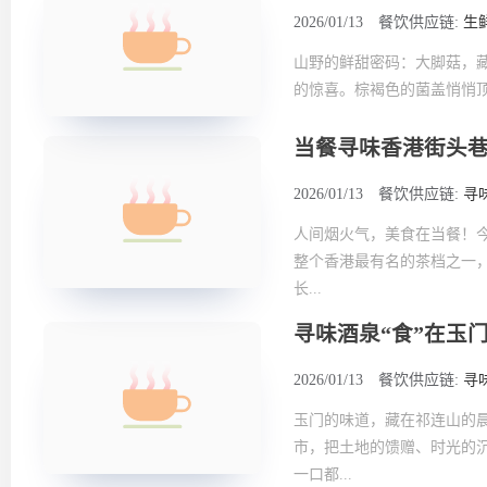
2026/01/13
餐饮供应链:
生
山野的鲜甜密码：大脚菇，
的惊喜。棕褐色的菌盖悄悄顶
当餐寻味香港街头
2026/01/13
餐饮供应链:
寻
人间烟火气，美食在当餐！今
整个香港最有名的茶档之一
长...
寻味酒泉“食”在玉
2026/01/13
餐饮供应链:
寻
玉门的味道，藏在祁连山的
市，把土地的馈赠、时光的
一口都...