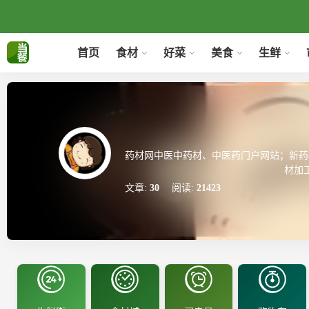
首页
食材
好菜
美食
生鲜
药材网中医中药材、中医药门户网站；新药
材加
文章:
30
阅读:
21423