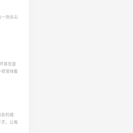
着一场舌尖
环甚至是
外常常排着
扬名的城
手艺，让每