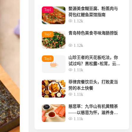
婺源美食糊豆腐、粉蒸肉与
Top1
荷包红鲤鱼菜馆指南
1.12k
青岛特色美食寻味海肠捞饭
Top2
1.12k
山珍王者的天花板吃法，你
Top3
试过吗？黑松露×松茸，云南
空运，极致体验
1.11k
菲律宾餐饮巨头，打败麦当
劳的本土快餐
1.11k
慈悲草：九华山有机黄精茶
——以慈悲为怀，滋养身
体，安顿心灵~
1.11k