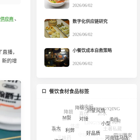
2026/06/02
、
供应商
数字化供应链研究
2026/06/02
小餐饮成本自救策略
了直播，
，新的增
2026/06/02
餐饮食材食品标签
绞肉机
真伪
沂水
沂蒙FENG\'QING
降级
降损
LING\'SHUI
锁价
沂蒙风情
体虚
洗牌
土著私藏
柔性
守味传承
M型
衰落
正宗本地
对接
三味药
小型
五大
河南洛阳
四川雅安
突泉县