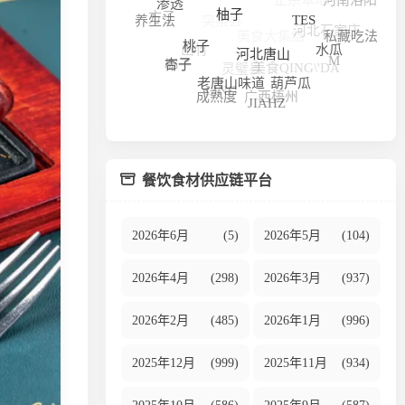
美食大集结
河北石家庄
利弊
方子
河南驻马店
好品质
渗透
山竹
养生法
私藏吃法
美食QING\'DA
灵璧县
M
TES
柚子
椰子
水瓜
桃子
杏子
LING
广西梧州
河北唐山
葫芦瓜
成熟度
老唐山味道
JIAHZ
餐饮食材供应链平台
2026年6月
(5)
2026年5月
(104)
2026年4月
(298)
2026年3月
(937)
2026年2月
(485)
2026年1月
(996)
2025年12月
(999)
2025年11月
(934)