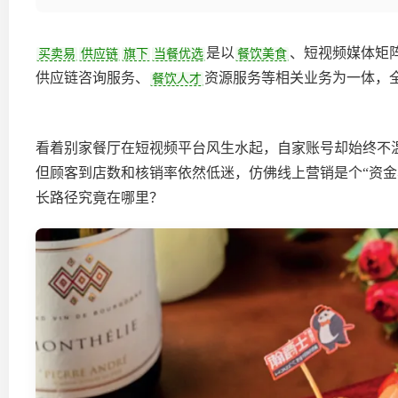
是以
、短视频媒体矩
买卖易
供应链
旗下
当餐优选
餐饮美食
供应链咨询服务、
资源服务等相关业务为一体，全
餐饮人才
看着别家餐厅在短视频平台风生水起，自家账号却始终不
但顾客到店数和核销率依然低迷，仿佛线上营销是个“资金
长路径究竟在哪里？