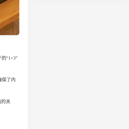
“1+3”
确保了内
出的关