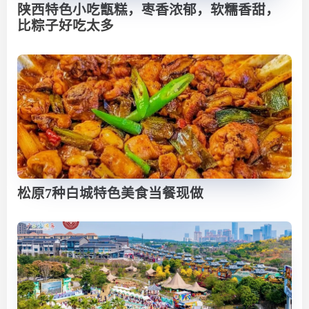
陕西特色小吃甑糕，枣香浓郁，软糯香甜，
比粽子好吃太多
松原7种白城特色美食当餐现做