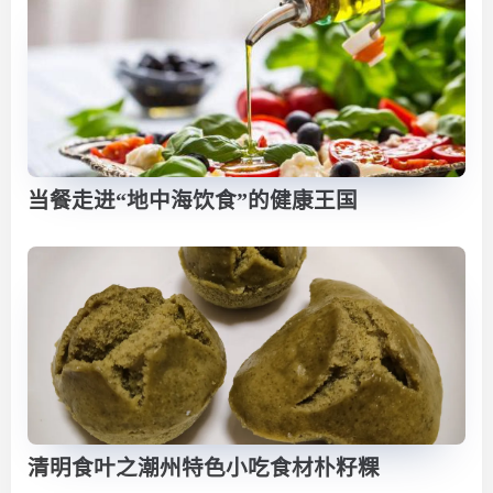
当餐走进“地中海饮食”的健康王国
清明食叶之潮州特色小吃食材朴籽粿