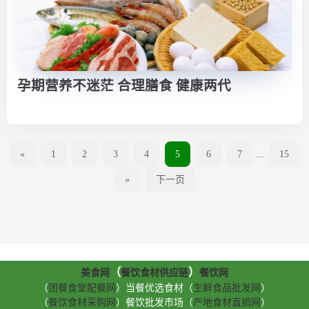
孕期营养不迷茫 合理膳食 健康两代
«
1
2
3
4
5
6
7
...
15
»
下一页
（
）
美食网
餐饮食材供应链
餐饮网
（
团餐食堂配餐网
）当餐优选食材（
生鲜食品批发网
）
（
餐饮食材采购网
）餐饮批发市场（
产地食材直销网
）