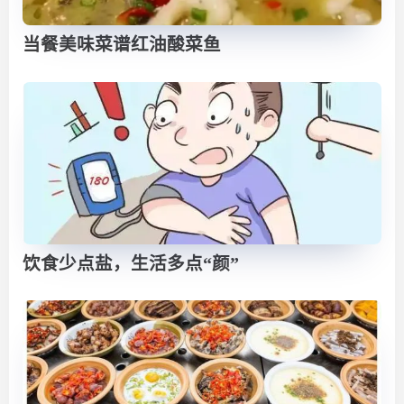
当餐美味菜谱红油酸菜鱼
饮食少点盐，生活多点“颜”