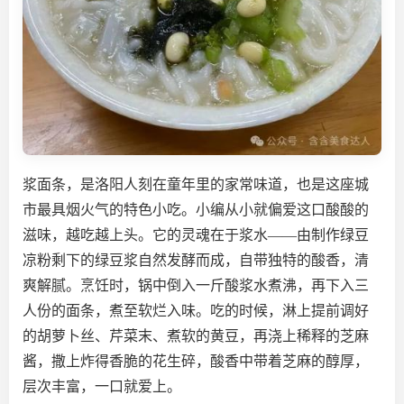
浆面条，是洛阳人刻在童年里的家常味道，也是这座城
市最具烟火气的特色小吃。小编从小就偏爱这口酸酸的
滋味，越吃越上头。它的灵魂在于浆水——由制作绿豆
凉粉剩下的绿豆浆自然发酵而成，自带独特的酸香，清
爽解腻。烹饪时，锅中倒入一斤酸浆水煮沸，再下入三
人份的面条，煮至软烂入味。吃的时候，淋上提前调好
的胡萝卜丝、芹菜末、煮软的黄豆，再浇上稀释的芝麻
酱，撒上炸得香脆的花生碎，酸香中带着芝麻的醇厚，
层次丰富，一口就爱上。