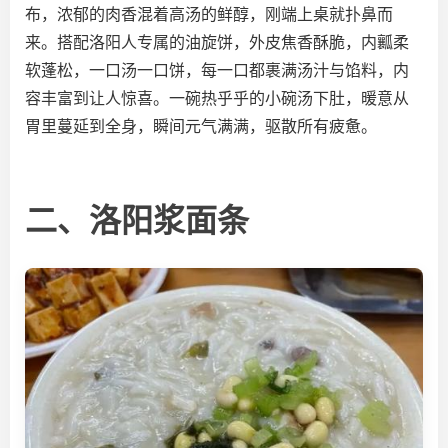
布，浓郁的肉香混着高汤的鲜醇，刚端上桌就扑鼻而
来。搭配洛阳人专属的油旋饼，外皮焦香酥脆，内瓤柔
软蓬松，一口汤一口饼，每一口都裹满汤汁与馅料，内
容丰富到让人惊喜。一碗热乎乎的小碗汤下肚，暖意从
胃里蔓延到全身，瞬间元气满满，驱散所有疲惫。
二、洛阳浆面条