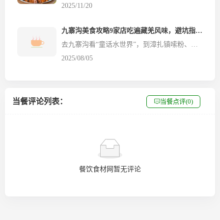
2025/11/20
九寨沟美食攻略9家店吃遍藏羌风味，避坑指南+必点清单
去九寨沟看“童话水世界”，到漳扎镇嗦粉、涮火锅、啃烤羊排…这份由无数游客亲测总结的美食攻略，餐饮食材网帮你把藏羌烟火气一网打尽，连避坑细节都掰碎了讲，吃货只管跟着冲！🔥宝藏店铺推荐1. 老兵烧烤 | 烟火气天花板，烧烤脑袋冲当地烧烤界顶流，每到饭点烟火缭绕像“美食结界”。✅ 必点硬菜：烤羊排（外酥...
2025/08/05
当餐评论列表：
当餐点评(0)
餐饮食材网暂无评论