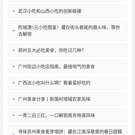
武汉小吃和山西小吃的创新碰撞
✦
防城港5元小吃图鉴！藏在街头巷尾的烟火味，等你
✦
去解锁
郑州五大必吃美食，你吃过几种？
✦
广州街边小吃店指南，最接地气的美食
✦
广西这小吃叫什么啊？看着蛮好吃的
✦
广州美食分享丨新围村增城农家风味
✦
一青二白三红，一口解锁南充地道风味
✦
寻味苏州美食麦芽塌饼：藏在江南深巷里的春日甜糯