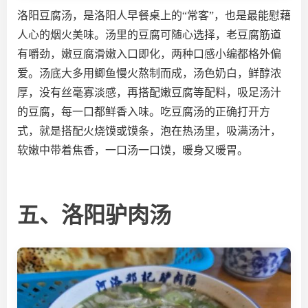
洛阳豆腐汤
，是洛阳人早餐桌上的“常客”，也是最能慰藉
人心的烟火美味。汤里的豆腐可随心选择，老豆腐筋道
有嚼劲，嫩豆腐滑嫩入口即化，两种口感小编都格外偏
爱。汤底大多用鲫鱼慢火熬制而成，汤色奶白，鲜醇浓
厚，没有丝毫寡淡感，再搭配嫩豆腐等配料，吸足汤汁
的豆腐，每一口都鲜香入味。吃豆腐汤的正确打开方
式，就是搭配火烧馍或馍条，泡在热汤里，吸满汤汁，
软嫩中带着焦香，一口汤一口馍，暖身又暖胃。
五、洛阳驴肉汤