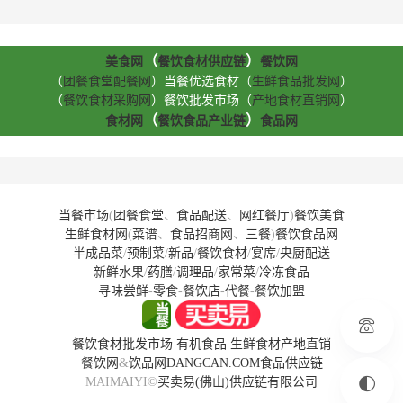
（
）
美食网
餐饮食材供应链
餐饮网
（
团餐食堂配餐网
）当餐优选食材（
生鲜食品批发网
）
（
餐饮食材采购网
）餐饮批发市场（
产地食材直销网
）
（
）
食材网
餐饮食品产业链
食品网
当餐市场
(
团餐食堂
、
食品配送
、
网红餐厅
)
餐饮美食
生鲜食材网
(
菜谱
、
食品招商网
、
三餐
)
餐饮食品网
半成品菜
/
预制菜
/
新品
/
餐饮食材
/
宴席
/
央厨配送
新鲜水果
/
药膳
/
调理品
/
家常菜
/
冷冻食品
寻味尝鲜
-
零食
-
餐饮店
-
代餐
-
餐饮加盟
餐饮食材批发市场
有机食品
生鲜食材产地直销
餐饮网
&
饮品网
DANGCAN.COM
食品供应链
MAIMAIYI©
买卖易(佛山)供应链有限公司