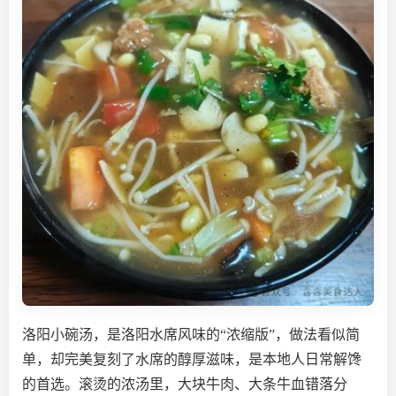
洛阳小碗汤
，是洛阳水席风味的“浓缩版”，做法看似简
单，却完美复刻了水席的醇厚滋味，是本地人日常解馋
的首选。滚烫的浓汤里，大块牛肉、大条牛血错落分