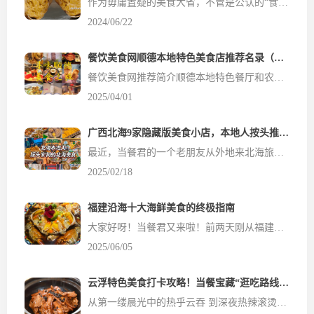
作为毋庸置疑的美食大省，不管是公认的“食在广州”，还是两个“世界美食之都”顺德、潮州……在美食层面，广东出彩的地区自然太多，相较起来，1988年才单独建市的东莞，实在显得存在感有些低。可是广东老饕最明白，东莞也是美食聚集地，尤其是在秋冬季节，格外有种能量爆棚的幸福感。 一碗咸鲜滚烫的...
2024/06/22
餐饮美食网顺德本地特色美食店推荐名录（当餐君按镇街排序）
餐饮美食网推荐简介顺德本地特色餐厅和农家菜、私房菜；当餐网本地特色美食店推荐名录， 餐饮食材网当餐君下面饭店将从店铺风格和主要菜系进行介绍，基本都尝试过还不错！希望各位食客品尝后发表当餐点评！ 大良镇1、野仙鱼生拥有两百多年历史的顺德传统三进宅院。主做创新顺德鱼生。特色菜品：椒盐罗氏虾、鲩鱼生、香煎鱼骨、过桥渔面地址：大良中区华盖里四巷16号2、大门公餐饮登...
2025/04/01
广西北海9家隐藏版美食小店，本地人按头推荐，吃过才算真正来过北海！
最近，当餐君的一个老朋友从外地来北海旅游，我便决定带她好好逛逛这座城市的美食街巷。北海虽不是大城市，但这里的美食文化深厚，从古至今都是美食之都。我带朋友品尝了9家隐藏在街头巷尾的美食小店，每一家都让她赞不绝口。现在，我想把这些宝藏店铺分享给大家，让更多人能感受到北海独特的美食魅力。 🏠 越南卷粉店 📍地址：乃乃麻斜对面 要说北海最地道的小吃，越南卷粉绝对排得...
2025/02/18
福建沿海十大海鲜美食的终极指南
大家好呀！当餐君又来啦！前两天刚从福建沿海一圈儿吃回来，这一趟下来简直是——肥了三斤！不过值啊！哈哈哈！福建这海鲜太绝了，我吃得那叫一个爽！餐饮食材网今天就把舌尖探险分享给各位吃货们，看看福建沿海有哪些不可错过的海鲜美食~ 1. 醉蟹 讲真，第一次听说醉蟹的时候我挺怕的，生的螃蟹泡酒？真的不会拉肚子吗？但抱着吃货的好奇心我还是试了，嗷...
2025/06/05
云浮特色美食打卡攻略！当餐宝藏“逛吃路线”来了
从第一缕晨光中的热乎云吞 到深夜热辣滚烫的烤生蚝 从巷子深处的地道小摊 到湖边赏景的湖畔飨宴 云浮这份含金量十足的逛吃地图 带你们一路解锁“舌尖上的云味” 东西街的繁花霓虹，连成了一片诗意长廊；探访水东村，古建筑群篆刻着千年理学，领略璀璨的文化基因；云城上新的宝藏公园，藏着初秋的温柔；再走一走“东安八景”，或...