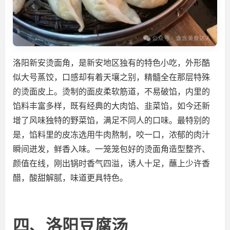
洛阳
新安烫面角
，是新安地区独有的特色小吃，外形酷
似大号蒸饺，口感却有着天壤之别，精髓全在那层特殊
的烫面皮上。烫制的面皮柔软筋道，不易破馅，内里的
馅料丰富多样，既有经典的大肉馅、韭菜馅，如今还新
增了风味独特的野菜馅，满足不同人的口味。最特别的
是，馅料里的皮冻选用牛肉熬制，咬一口，浓郁的肉汁
瞬间迸发，鲜香入味。一笼笼包好的烫面角造型整齐、
颜值在线，刚出锅时香气四溢，诱人十足，蘸上少许香
醋，酸甜解腻，味道更具特色。
四、洛阳豆腐汤