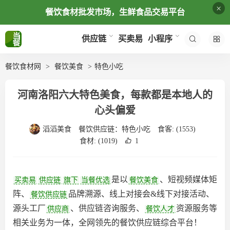
×
餐饮食材批发市场，生鲜食品交易平台
买卖易
供应链
小程序
餐饮食材网
餐饮美食
特色小吃
河南洛阳六大特色美食，每款都是本地人的
心头偏爱
滔滔美食
餐饮供应链：
特色小吃
食客:
(1553)
食材:
(1019)
1
是以
、短视频媒体矩
买卖易
供应链
旗下
当餐优选
餐饮美食
阵、
品牌溯源、线上对接会&线下对接活动、
餐饮供应链
源头工厂
、供应链咨询服务、
资源服务等
供应商
餐饮人才
相关业务为一体，全网领先的餐饮供应链综合平台‌！