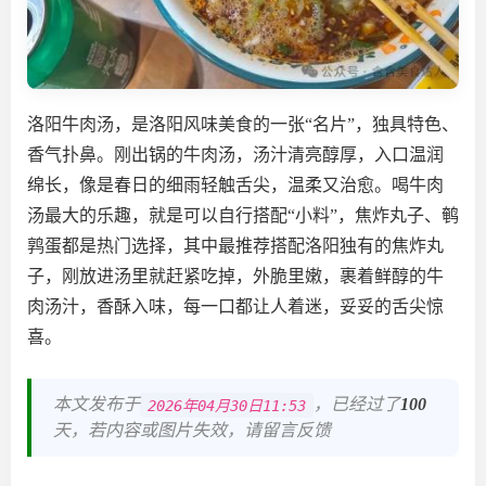
洛阳牛肉汤，是洛阳风味美食的一张“名片”，独具特色、
香气扑鼻。刚出锅的牛肉汤，汤汁清亮醇厚，入口温润
绵长，像是春日的细雨轻触舌尖，温柔又治愈。喝牛肉
汤最大的乐趣，就是可以自行搭配“小料”，焦炸丸子、鹌
鹑蛋都是热门选择，其中最推荐搭配洛阳独有的焦炸丸
子，刚放进汤里就赶紧吃掉，外脆里嫩，裹着鲜醇的牛
肉汤汁，香酥入味，每一口都让人着迷，妥妥的舌尖惊
喜。
本文发布于
，已经过了
100
2026年04月30日11:53
天，若内容或图片失效，请留言反馈