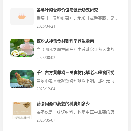
番薯叶的营养价值与健康功效研究
番薯叶，又称红薯叶、地瓜叶或番薯藤，是旋花科植物番薯的嫩茎叶部分。作为传统上被忽视或仅用于动物饲料的食材，番薯叶近年来因其卓越的营养价值和多种健康功效而备受关注。亚洲蔬菜研究中心已将其列为高营养蔬菜品种，并誉为蔬菜皇后和长寿菜。本文将系统分析番薯叶的主要营养成分、健康功效、科学食用方法及适用人群，帮助读者全面了解这一宝藏食材。一、番薯叶的营养成分分析1. 基...
2026/04/24
藕粉从神话食材到科学养生指南
当《哪吒之魔童闹海》中莲藕化身为人体的神奇场景点燃大众好奇，我们决定用2000字深度解析这份传承千年的东方智慧。古籍《尔雅》称莲藕为芙蕖之根，今天我们将用科学解剖它的华丽变身！ 第一章 藕粉诞生记：传统匠艺与现代科技的碰撞 🧵 传统古法（18道工序的修行） 严选老藕：生长120天以上的塘藕，淀粉含量高达20%（《藕粉加工方法》刘学,2010） 石臼捶打：木...
2025/08/02
千年古方黄雌鸡三味食材化解老人噎食困扰
当家中老人端起饭碗却难以下咽，那种无助感令人揪心。千年前的《食治养老方》早已记载： 黄雌鸡馎饦，极除冷气噎 。这看似简单的食疗方，蕴藏着古人应对噎食难题的智慧结晶。 《食治养老方》中的智慧：黄雌鸡为何能治噎 食疗古方 功效解读：三味食材的协同作用 黄雌鸡在古籍中被视为温中补气的佳品，其性温味甘，特别适合老人虚寒体质。现代营养学发现，鸡肉富含易消化的优质蛋白，...
2025/12/04
药食同源中药姜的种类知多少
姜不仅是一味调味料，也是中医中重要的药材，姜最早药物记载于《神农本草经》，讲的是干姜“主胸满咳逆上气，温中，止血，出汗，逐风湿痹，肠澼下痢。生者尤良”。后世衍生出很多姜制成的中药，功效作用不大相同。 1️⃣生姜：健运脾阳 、解表散寒的能手 一般生姜是指鲜姜，鲜姜又叫紫姜，鲜姜水分多、纤维少，辛辣味淡薄，相对老姜（干姜）对脾胃刺激没那么...
2025/05/07