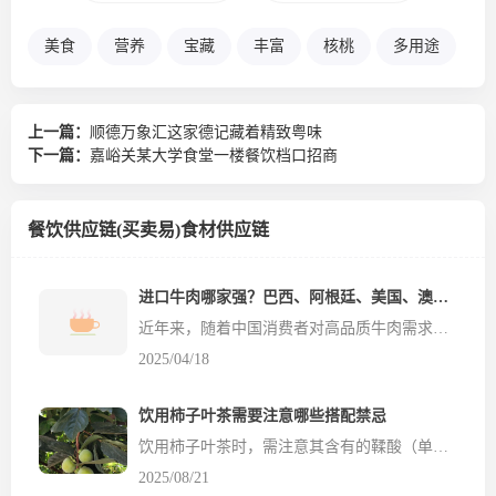
美食
营养
宝藏
丰富
核桃
多用途
上一篇：
顺德万象汇这家德记藏着精致粤味
下一篇：
嘉峪关某大学食堂一楼餐饮档口招商
餐饮供应链(买卖易)食材供应链
进口牛肉哪家强？巴西、阿根廷、美国、澳洲的美味与性价比对决
近年来，随着中国消费者对高品质牛肉需求的持续增长，进口牛肉在中国市场的表现备受关注。巴西、阿根廷、美国和澳大利亚作为全球主要的牛肉出口国，各具特色，满足了不同消费群体的需求。餐饮食材网将从牛肉的特点、生产方式入手，深入对比巴西、阿根廷、美国和澳洲牛肉，并结合数据分析它们在中国市场的进口和销售情况。 一、巴西牛肉：全球霸主的实惠之选 特点与生产方式 巴西是全球...
2025/04/18
饮用柿子叶茶需要注意哪些搭配禁忌
饮用柿子叶茶时，需注意其含有的鞣酸（单宁）、维生素 C 等成分可能与部分食物、药物发生相互作用，合理避开搭配禁忌能减少肠胃刺激或营养吸收干扰。以下是注意事项： 一、需避开的食物搭配 高蛋白食物（如牛奶、鸡蛋、瘦肉、豆类） 禁忌原因：柿子叶中的鞣酸会与蛋白质结合，形成不易消化的沉淀物，可能引起腹胀、消化不良，尤其肠胃敏感者更明显。 建议：饮用柿子叶茶后，与高蛋...
2025/08/21