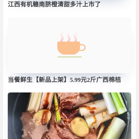
江西有机赣南脐橙清甜多汁上市了
当餐鲜生【新品上架】5.99元2斤广西棉桔