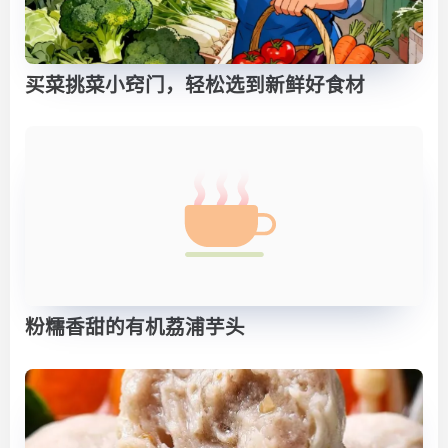
买菜挑菜小窍门，轻松选到新鲜好食材
粉糯香甜的有机荔浦芋头