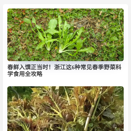
春鲜入馔正当时！浙江这6种常见春季野菜科
学食用全攻略