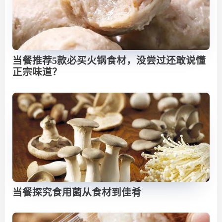
当餐推荐5款必买火锅食材，没尝过还敢说懂
正宗味道？
当餐探究食用菌从食材到佳肴