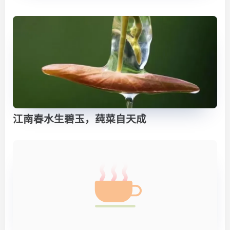
江南春水生碧玉，莼菜自天成