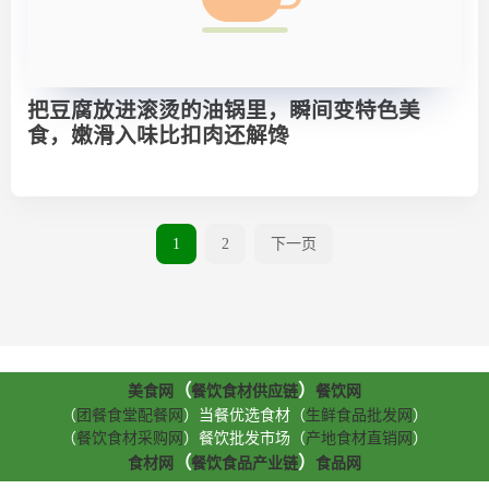
把豆腐放进滚烫的油锅里，瞬间变特色美
食，嫩滑入味比扣肉还解馋
1
2
下一页
（
）
美食网
餐饮食材供应链
餐饮网
（
团餐食堂配餐网
）当餐优选食材（
生鲜食品批发网
）
（
餐饮食材采购网
）餐饮批发市场（
产地食材直销网
）
（
）
食材网
餐饮食品产业链
食品网