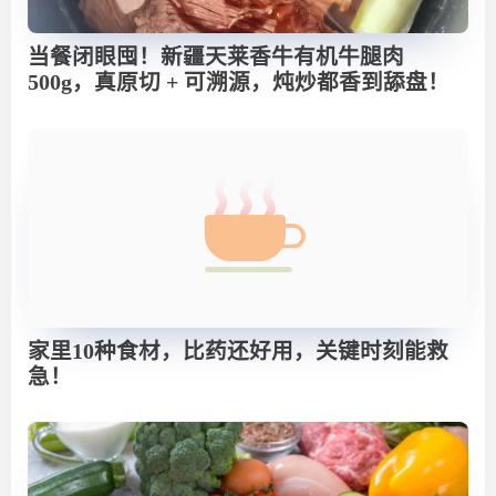
当餐闭眼囤！新疆天莱香牛有机牛腿肉
500g，真原切 + 可溯源，炖炒都香到舔盘！
家里10种食材，比药还好用，关键时刻能救
急！