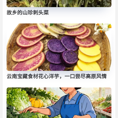
故乡的山珍刺头菜
云南宝藏食材花心洋芋，一口尝尽高原风情