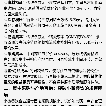
•
-
食材损耗
：传统餐饮企业库存管理粗放，生鲜食材损耗率
高达
8%-15
%；通
过供应链优化的企业可降至
3%以下，直接
挽回大量利润。
•
-
库存积压
：行业平均库存周转天数达
15-20天，占用大量
资金
；
高效供应链可将周转天数压缩至
9天左右，资金占用
成本降低35%。
•
-
物流成本
：传统餐饮企业物流成本占
GMV的3%-5%
；
茶
百道通过高效冷链网络将物流成本控制在
1.3%，远低于行业
平均水平。
•
-
采购成本
：中间商环节加价
30%-50%，导致终端价格虚
高
；通
过集中采购和产地直供，可直接减少中间环节，显著
降低采购成本。
这些
“隐形成本”的累积效应，使得供应链管理成为餐饮企业
降本增效的关键突破口。
与直接压缩人工相比，供应链优化
带来的收益更具可持续性
，不会牺牲服务质量和顾客体验。
二、集中采购与产地直供：突破小微餐饮的规模困
境
小微餐饮企业通常面临采购规模小、议价能力弱、库存管理