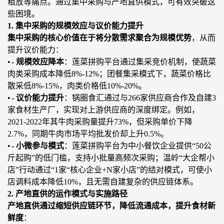
粗放等痛点。通过集中采购与产地直供模式，可有效突破这
些困境。
1. 集中采购的规模效应与议价能力提升
集中采购的核心价值在于将分散需求聚合为规模优势
，从而
提升议价能力：
•
-
规模效应降本
：莲菜拼购平台通过集采竞价机制，使蔬菜
肉类采购成本降低
8%-12
%；团
餐集采模式下，蔬菜价格比
散采低
8%-15%，肉类价格低10%-20%。
•
- 议价能力提升
：锅圈食汇通过与
266家供应商合作及自建3
家食材生产厂，实现对上游供应商的深度绑定。例如，
2021-2022年其牛肉采购量提升73%，但采购单价下降
2.7%，同期牛肉市场平均批发价却上升0.5%。
•
- 小微参与模式
：莲菜拼购平台为中小餐饮企业提供
“50公
斤起购”的低门槛，支持小批量高频次采购；温岭“大企帮小
店”行动通过“1家“核心企业+N家小店”的结对模式，可使小
店调料成本降低10%，且无需自建复杂的供应链体系。
2. 产地直供的运作模式与实施路径
产地直供通过缩短供应链环节，降低流通成本，提升食材新
鲜度
：