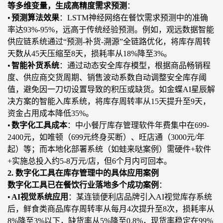
等多维变量，生成高精度需求预测
：
•
预测算法效果
：
LSTM神经网络在餐饮需求预测中
的
准确
率达
93%-95%，远高于传统经验预测。例如，观远数据智能
供应链系统通过
“预
测
-补货-溯
源
”
全链路优化，将库存周转
天数从
45天压缩至8天，损耗率从18%降至3%。
•
智能补货系统
：通过动态安全库存模型，根据商品畅销程
度、供应商交货周期、销售波动系数自动调整安全库存阈
值，避免
因
一刀切设置导致的积压或缺货。如金蝶
AI星辰解
决方案的智能入库系统，将库存周转率从15天提升至9天，
资金占用成本降低35%。
•
数字化工具成本
：中小餐厅库存管理软件年费集中在
699-
2400元，如唯顿（699元终身买断）、旺店通（3000元/年
起）等；而本地化部署系统（如蛙来哒案例）需硬件+软件
+实施总投入约5-8万元/店，但6个月内可回本。
2. 数字化工具在库存管理中的具体应用案例
数字化工具已在餐饮行业落地多个成功案例
：
•
AI视觉系统应用
：某连锁便利店品牌引入
AI视觉库存系统
后，鲜食类商品库存周转率从每月4次提升至8次，损耗率从
8%降至3%以下，缺货率从5%降至0.8%，现货率稳定在99%