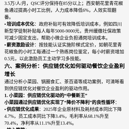
3.5万/人/月，QSC评分保持在85分以上；西安朝花里青花椒
鱼通过提高小时工比例，人力成本降低6%，人效实现翻
番。
•
培训成本优化
：政府补贴可有效降低培训成本，例如四川
新型学徒制补贴每人每年
5000-9000元，贵州缓缴社保政策
可减少固定支出，帮助小微企业负担通岗培训成本。
•
薪资激励设计
：按技能认证实施阶梯式定价，如朝花里青
花椒鱼的小时工每通过一个熟练岗位鉴定，每小时薪资增加
0.5元，以此激励员工主动学习多技能。
六、案例分析：供应链优化如何驱动餐饮企业盈利
增长
通过分析小菜园、锅圈食汇、茶百道等成功案例，可清晰看
到供应链优化对餐饮企业盈利的驱动作用。
1. 小菜园：供应链优化驱动的“中餐新王”
小菜园通过供应链优化实现了
“降价不降利”的良性循环
：
•
供应链优化成果
：
2025年企业原材料及耗材成本同比下降
4.7%，员工成本同比下降3.4%，毛利率从68.1%升至
70.4%，净利率从11.1%升至13.4%。