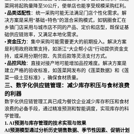
菜网将起购量降至
50公斤，使单店也能享受规模采购红利。
•
品类适配性
：统一采购可能无法满足门店个性化需求。解
决方案是采用
“
基础
+特色
”
的混合采购模式，如锅圈食汇在
乡镇门店采用与城市店不同的产品、定价和店型，既保证基
础供应链效率，又满足本地化需求。
•
资金压力
：集中采购可能需要更大的前期投入。解决方案
是利用政府政策支持，如浙江
“
大企帮小店
”
行动提供资金支
持，或采用分期付款、先货后款等灵活支付方式。
•
品控风险
：直接对接产地可能增加品控难度。解决方案是
建立严格的验收标准，如莲菜网发布的《莲菜数据》和《莲
菜一级土豆标准》，确保食材质量。
三、数字化供应链管理：减少库存积压与食材浪费
的利器
数字化供应链管理工具已成为餐饮企业减少库存积压和食材
浪费的必备
手段
，通过精准预测和智能调度，实现库存的科
学管理。
1. AI预测与库存管理的技术实现与效果
AI预测模型通过分析历史销售数据、季节性因素、促销计划