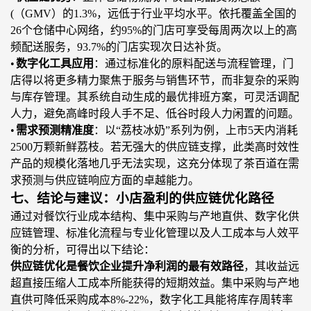
(
（
GMV
）
的
1.3%，远低于行业平均水平。依托覆盖全国的
26个仓储中心网络，约95%的门店可享受每周两次以上的高
频配送服务，93.7%的门店实现次日达补货。
•
数字化工具应用
：通过标准化的原料配送与流程管理，门
店得以将更多精力聚焦于服务与销售环节，而非复杂的采购
与库存管理。其系统自动生成的最优排班方案，可灵活调配
人力，避免高峰时段人手不足、低谷时段人力闲置的问题。
•
需求预测精准度
：以
“荔枝冰奶”系列为例，上市5天内消耗
2500万颗新鲜荔枝。若无强大的供应链支撑，此类高时效性
产品的规模化落地几乎无法实现，这充分体现了茶百道在需
求预测与供应链响应方面的卓越能力。
七、结论与建议：小店盈利的供应链优化路径
通过对餐饮行业成本结构、集中采购与产地直供、数字化供
应链管理、标准化流程与专业化管理以及人工成本与人效平
衡的分析，
可
得出以下结论：
供应链优化是餐饮企业提升净利润的最有效路径
，其收益远
超直接压缩
人工成本所能
获得的短期效益。集中采购与产地
直供可降低采购成本
8%-22%，数字化工具能将库存周转率