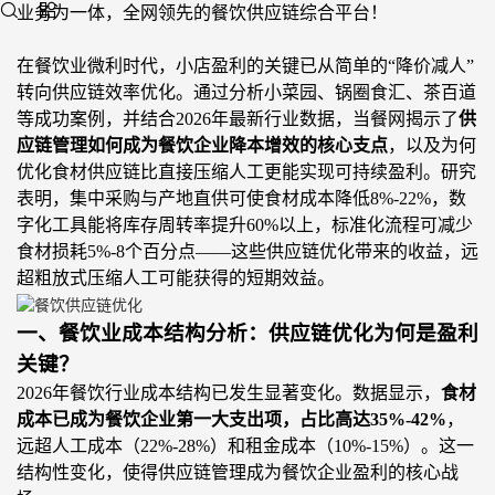
业务为一体，全网领先的餐饮供应链综合平台‌！
在餐饮业微利时代，小店盈利的关键已从简单的
“降价减人”
转向供应链效率优化。
通过分析小菜园、锅圈食汇、茶百道
等成功案例，
并
结合
2026年最新行业数据，当餐网揭示了
供
应链管理如何成为餐饮企业降本增效的
核心
支点
，以及为何
优化食材供应链比直接压缩人工更能实现可持续盈利。研究
表明，集中采购与产地直供可使食材成本降低
8%-22%，数
字化工具能将库存周转率提升60%以上，标准化流程可减少
食材损耗5%-8个百分点
——这些
供应链优化带来的收益，远
超粗放式压缩人工可能获得的短期效益。
一、餐饮业成本结构分析：供应链优化为何是盈利
关键？
2026年餐饮行业成本结构已发生显著变化
。数据显示，
食材
成本已成为餐饮企业第一大支出项，占比高达
35%-42%
，
远超人工成本（
22%-28%）和租金成本（10%-15%）。
这一
结构性变化
，使得
供应链管理成为餐饮企业盈利的核心战