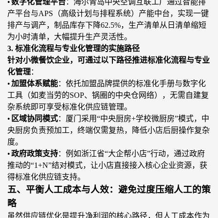
•
数字化管理平台
：海尔青岛中央空调互联工厂通过智能排
产平台与
APS（高级计划与排程系统）产能中台，实现一键
排产与调产，制品库存下降62.5%，生产清单从日清单缩短
为小时清单，大幅提升生产灵活性。
3. 标准化流程与专业化管理的实施路径
针对小微餐饮企业，可通过以下路径推进标准化流程与专业
化管理
：
•
加盟体系赋能
：依托加盟品牌提供的标准化手册与数字化
工具（如麦当劳的
SOP、锅圈的中央仓网络），无需自建复
杂系统即可享受标准化供应链管理。
•
区域协同模式
：厦门采用
“中央厨房+学校微厨房”模式，中
央厨房负责预加工，终端仅需复热，降低小店后厨操作复杂
度。
•
政府政策支持
：例如浙江省
“大企帮小店”行动，通过政府
推动的“1+N”结对模式，让小店直接接入核心企业资源，获
得标准化供应链支持。
五、平衡人工成本与人效：避免过度压缩人工的策
略
虽然供应链优化是提升净利润的核心路径，但人工成本作为