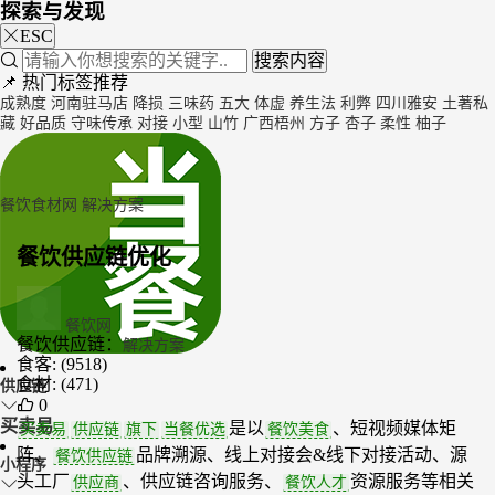
探索与发现
ESC
搜索内容
📌 热门标签推荐
成熟度
河南驻马店
降损
三味药
五大
体虚
养生法
利弊
四川雅安
土著私
藏
好品质
守味传承
对接
小型
山竹
广西梧州
方子
杏子
柔性
柚子
餐饮食材网
解决方案
餐饮供应链优化
餐饮网
餐饮供应链：
解决方案
食客:
(9518)
食材:
(471)
供应链
0
买卖易
是以
、短视频媒体矩
买卖易
供应链
旗下
当餐优选
餐饮美食
阵、
品牌溯源、线上对接会&线下对接活动、源
餐饮供应链
小程序
头工厂
、供应链咨询服务、
资源服务等相关
供应商
餐饮人才