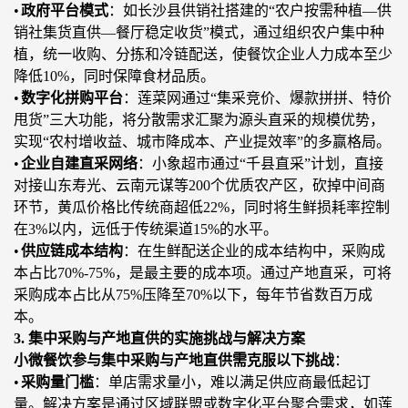
•
政府平台模式
：如长沙县供销社搭建的
“
农户按需种植
—供
销社集货直供—餐厅稳定收货
”
模式，通过组织农户集中种
植，统一收购、分拣和冷链配送，使餐饮企业人力成本至少
降低
10%，同时
保障
食材品质。
•
数字化拼购平台
：莲菜网通过
“集采竞价、爆款拼拼、特价
甩货”三大功能，将分散需求汇聚为源头直采的规模优势，
实现“农村增收益、城市降成本、产业提效率”的多赢格局。
•
企业自建直采网络
：小象超市通过
“
千县直采
”
计划，直接
对接山东寿光、云南元谋等
200个优质农产区，砍掉中间商
环节，黄瓜价格比传统商超低22%，同时将生鲜损耗率控制
在3%以内，远低于传统渠道
15
%
的水平。
•
供应链成本结构
：在生鲜配送企业
的
成本结构中，采购成
本占
比
70%-75%，是最主要的成本项。通过产地直采，可将
采购成本占比从75%压
降至
70%以下，每年节省数百万成
本。
3. 集中采购与产地直供的实施挑战与解决方案
小微餐饮参与集中采购与产地直供需克服以下挑战
：
•
采购量门槛
：单店需求量小，难以满足供应商最低起订
量。解决方案是通过区域联盟或数字化平台聚合需求，如莲