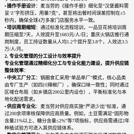
•
操作手册设计
：麦当劳的《操作手册》细化至
“汉堡酱料需
呈‘Z’字形挤压，用量7克”，甚至将出餐时间误差控制在±5
秒内，确保全球4万多家门店服务水平一致。
•
培训周期缩短
：通过标准化流程培训，一品豆花将培训周
期压缩至
7天，人效提升至1683元/人/日；重庆火锅店
推行
通
岗制度，员工持证数量从人均
1.2个提升至3.8个，人效达3.5
万/人/月。
2. 专业化管理的分工设计与效率提升
专业化管理通过精细化分工与专业化能力建设，提升供应链
整体效率
：
•
中央工厂分工
：锅圈食汇采用
“单品单厂”模式，核心品类
由专厂生产（如四川辣椒厂），确保口味一致性；同时通过
区域仓布局（如乡镇店200公里内设仓），平衡标准化与本
地化配送需求。
•
供应商专业化
：麦当劳对供应商实施
“严进少出”标准，通
过200余项审核保障供应商质量。例如，土豆需满足“固形物
含量21%以上、糖分含量≤2%”等7项指标，供应商需通过2年
种植试验方可进入其供应链体系。