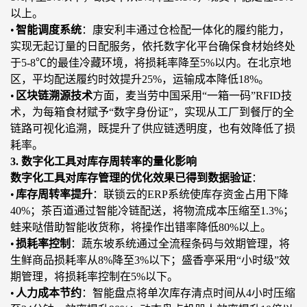
以上。
•
智能调度系统
：康安利丰通过仓检配一体化的履约能力，
实现无起订量的日配服务，依托数字化平台确保食材始终处
于
5-8℃的最佳冷藏环境，将损耗率降至5%以内。在北京地
区，平均配送履约时效提升25%，运输成本降低18%。
•
区块链溯源技术
方面，麦当劳中国采用
“一箱一码”RFID技
术，为每箱食材赋予“数字身份证”，实现从工厂到餐厅的全
链路可视化追溯，既提升了供应链透明度，也有效降低了损
耗率。
3. 数字化工具对库存周转率的量化影响
数字化工具对库存管理的优化效果已得到数据验证
：
•
库存周转率提升
：联锁云的
ERP系统使库存资金占用下降
40%；茶百道通过智能冷链配送，将物流成本压缩至1.3%；
蛙来哒借助智能收货称，将操作出错率降低80%以上。
•
损耗率控制
：蔬东坡系统通过全流程条码与效期管理，将
生鲜商品损耗率从
8%降至3%以下；盛香亭采用“小时级”效
期管理，将损耗率控制在5%以下。
•
人力成本节约
：智能盘点将单次库存清点时间从
4小时压缩