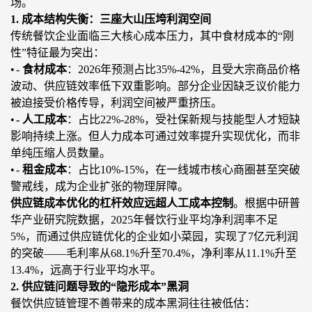
场。
1. 成本结构失衡：三座大山压垮利润空间
传统餐饮企业面临三大核心成本压力，其中食材成本的
“刚
性”特征最为突出：
•
-
食材成本
：
2026年预测占比35%-42%，且受大宗商品价格
波动、供应链效率低下双重影响。部分企业因缺乏议价能力
被迫接受价格传导
，利
润空间被严重挤压。
•
- 人工成本
：占比
22%-28%，受社保新规与技能型人才短缺
影响持续上涨。但人力成本可通过效率提升实现优化，而非
单纯压缩人员数量。
•
-
租金成本
：占比
10%-15%，在一线城市核心商圈甚至突破
警戒线，成为企业扩张的物理屏障。
供应链成本优化的杠杆效应远超人工成本控制
。根据中研普
华产业研究院数据，
2025年餐饮行业平均净利润率不足
5%，而通过供应链优化的企业如小菜园，实现了7
亿元
利润
的突破
——
毛利率从
68.1%升至70.4%，净利率从11.1%升至
13.4%，远高于行业平均水平。
2. 供应链问题导致的“隐形成本”黑洞
餐饮供应链管理不善带来的成本黑洞往往被低估：