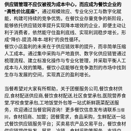
供应链管理不应仅被视为成本中心，而应成为餐饮企业的
“
高性价比底座
”
，通过规模效应、专业化分工
与
数字化赋
能，构建可持续的竞争优势。在餐饮业存量竞争的新阶段，
能够依托供应链效率提升实现降本增效的企业，即便主动让
利于消费者，依然能守住盈利底线、实现利润稳步增长，形
成
“
降价
-提流-降本-增利
”
的良性循环。
餐饮小店盈利的未来在于供应链效率的提升，而非简单压缩
人工成本。通过集中采购与产地直供、数字化供应链管通过
梳理流程、建立标准化操作与专业化管理，并采取平衡人工
成本与人效的策略，餐饮小店能够在竞争激烈的市场中找到
生存与发展的空间，实现真正的盈利增长。
当餐希望对大家有所帮助，关于团餐服务公司,餐饮食材供
应,食材配送供应商,餐饮食材配送,社区食堂承包,医院营养食
堂,学校食堂承包,工地饭堂外包等一站式新鲜蔬菜配送服
务，欢迎通过当餐官网咨询！更多餐饮信息发布请联系
当餐
，食材招商、加盟；团餐需求，食品采购，生鲜配送一站
网
式餐饮供应链服务平台；买卖易农产品交易平台，餐饮食材
供应链提供批发、贸易、冷链、食材采购等服务，支持交