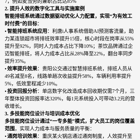
7，例如麦当劳的兼职占比达85%
2. 提升人效的数字化工具与实施案例
智能排班系统通过数据驱动优化人力配置，实现
“为有效工
时付费”的目标
：
•
智能排班系统应用
：利唐
i人事系统借助AI预测客流量，助
力某连锁超市将排班效率提升15倍，核心时段在岗率从55%
提升至92%，同时人力成本占比下降10%；茶饮品牌通过企
迈智能排班，将人力成本占比从28%降至22%，翻台率同步
提升35%。
•
效率提升效果
：贵阳公交通过智慧排班系统，排班人员从
49名减至8名，线路单趟次收益提升58%，车辆利用率提升
5%，低效里程减少10%。
•
投资回报分析
：单店数字化改造成本回收期仅需
7个月，三
年整体投资回报率达320%，每1元系统投入可带动3.2元的营
收增长。
3. 多技能岗位设计与培训成本优化
多技能岗位设计通过
“一专多能”模式，扩大员工的岗位覆盖
范围
，实现人力成本与服务质量的平衡：
•
通岗培训效果
：重庆某火锅店通过通岗制度，人效提升至