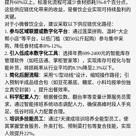
提升60%以上，标准化流程可减少食材损耗5%-8个百分点，
这些供
应链优化带来的收益，是餐饮企业实现可持续盈利的
关键。
对于小微餐饮企业，建议采取以下供应链优化路径：
1.
参与区域联盟或数字化平台
：通过莲菜拼购、温岭
“大企
帮小店”等平台，以低门槛（如50公斤起购）参与集中采
购，降低食材成本8%-12%。
2.
引入低成本数字化工具
：选择年费
699-2400元的智能库存
管理软件
（
如旺店通、掌柜管家等
）
，实现库存可视化
与
智
能补货，将损耗率从行业平均的
8.5%降至2.3%以下。
3.
简化后厨流程
：采用
“U型动线”设计，缩短操作路径；引
入预制半成品组合包（如豆花基底、糖浆、小料均按单份独
立真空封装），提升出餐效率。
4.
科学配置人力
：根据餐位数、翻台率等变量计算服务员需
求，
通过
智能排班系统动态调配人力，确保高峰时段人手充
足、低谷时段人力
配置
合理。
5.
培训多技能员工
：通过
7天速成培训培养全能型员工，
使
其
掌握堂食服务、外卖打包、预制菜打包等复合技能，
实现
人效提升
22%。