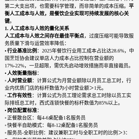
第二大支出项，也需要科学管理，而非简单的成本压缩。
平
衡人工成本与人效，是餐饮企业实现可持续发展的核心关
键
。
1. 人工成本与人效的量化关系
人工成本与人效之间存在最佳平衡点
，过度压缩可能导致服
务质量
下滑与
运营效率降低：
•
行业基准比例
：
2025年餐饮行业用工成本占比达28.6%，中
国烹饪协会建议单店人力成本占比控制在营业额的
17%-22%，
一旦超
限
，需优先
启动增效
措施
而非
直接
裁员。
•
人效衡量指标
：
◦
人时营业额
：计算公式为月营业额除以月员工总工时，行
业内优质门店的标杆数值为小时营业额＞
1元。
◦
工作有效性
：计算公式为员工理论需求总工时除以员工实
际排班总工时，西式连锁快餐的标杆数值为
85%以上。
•
岗位配置标准
：
◦
正餐散台区：每
4-6桌
配备
1名服务员
◦
快餐半自助模式：每
8-12桌
配备
1名服务员
◦
服务员
-全职比例：建议兼职工时与全职工时的比例＞3：