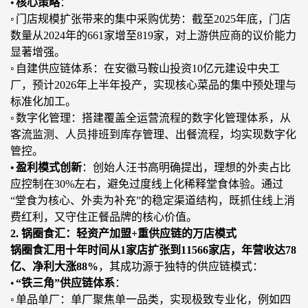
•
核心策略
：
◦
门店规模扩张带来的集中采购优势：截至
2025年底，门店
数量从2024年的661家增至819家，对上游供应商的议价能力
显著增强。
◦
自建供应链体系：在安徽马鞍山投资
10亿元建设中央工
厂，预计2026年上半年投产，实现核心菜品的集中预处理
与
标准化加工。
◦
数字化管理：搭建覆盖全运营流程的数字化管理体系，从
客流监测、人员排班到库存管理、出餐流程，
均
实现数字化
管控。
•
盈利模式创新
：创始人汪书高明确提出，理想的外卖占比
应控制在
30%左右，避免过度线上化稀释堂食体验。通过
“堂
食为核心、外卖为补充
”的
稳定渠道结构，既抓住线上消
费红利，又守住正餐品牌的核心价值。
2. 锅圈食汇：轻资产加盟+重供应链的万店模式
锅圈食汇用十年时间从
1家店扩张到11566家店，年
营收达
78
亿、净利大涨88%
，其成功源于独特的供应链模式：
•
“铁三角”供应链体系
：
◦
单品单厂：单厂聚焦单一品类，实现极致专业化，例如四