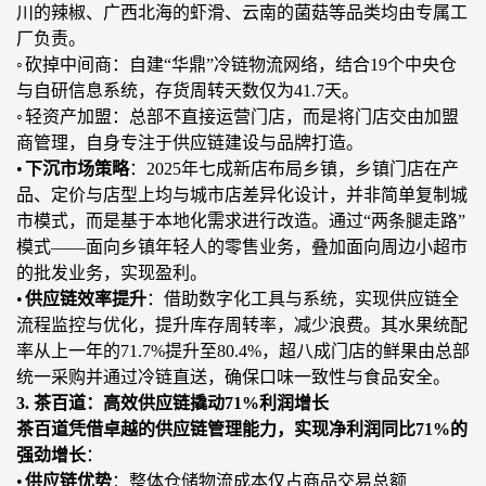
川的辣椒、广西北海的虾滑、云南的菌菇等品类均由专属工
厂负责。
◦
砍掉中间商：自建
“华鼎”冷链物流网络，结合19个中央仓
与自研信息系统，存货周转天数仅为41.7天。
◦
轻资产加盟：总部不直接运营门店，而是将门店交由加盟
商管理，自身专注于供应链建设与品牌打造。
•
下沉市场策略
：
2025年七成新店布局乡镇，乡镇门店在产
品、定价与店型上均与城市店差异化设计，并非简单复制城
市模式，而是基于本地化需求进行改造。通过“两条腿走路”
模式——面向乡镇年轻人的零售业务，叠加面向周边小超市
的批发业务，实现盈利。
•
供应链效率提升
：借助数字化工具与系统，实现供应链全
流程监控与优化，提升库存周转率，减少浪费。其水果统配
率从上一年的
71.7%提升至80.4%，超八成门店的鲜果由总部
统一采购并通过冷链直送，确保口味一致性与食品安全。
3. 茶百道：高效供应链撬动71%利润增长
茶百道凭借卓越的供应链管理能力，实现净利润同比
71%的
强劲增长
：
•
供应链优势
：整体仓储物流成本仅占商品交易总额