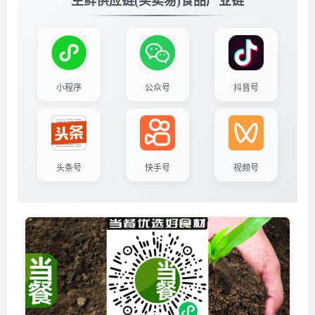
生鲜供应链(买卖易)食品产业链
小程序
公众号
抖音号
头条号
快手号
视频号