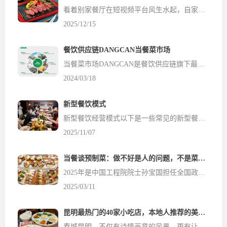
看着别家餐厅在短视频平台风生水起，自家账号却始终不温不火，是许多餐饮老板心头的刺。投入了人力、做了团购、开了直播，但顾客到店数和核销率依然低迷，仿佛线上营销是个“资金黑洞”。更令人焦虑的是，传统的发传单、做折扣效果越来越差，新的增长路径究竟在哪里？ 今天餐饮食材网分享的是一个极具参考价值的真实餐饮本地化运营案例。它发生在非一线城市&m...
2025/12/15
餐饮供应链DANGCAN当餐菜市场
当餐菜市场DANGCAN是餐饮供应链旗下最核心业务板块，以智慧菜市场、农产品物流园、线上平台、专业市场、产业园区为运营核心，主要致力于农产品B端流转、C端消费，实现优质农产品从源头到市场的全过程可溯源管控，打造集研、产、供、销为一体的全产业链农产品交易平台和绿色生鲜品牌。当餐菜市场以推动城市扩容提质、乡村农产振兴为目的，多年来，通过升级改造传统菜市场、建设标...
2024/03/18
新型餐饮模式
新型餐饮经营模式以下是一些常见的新型餐饮经营模式，餐饮供应链汇总后供您参考：智能化运营模式无人餐厅：通过智能设备实现点餐、烹饪、送餐全流程自动化，降低人力成本，提升效率。智能点餐与推荐系统：利用AI算法根据顾客偏好提供个性化菜品推荐，提高点餐效率和满意度。线上线下融合模式外卖与堂食一体化：优化外卖包装和菜品设计，通过线上平台推广吸引顾客，扩大市场份额。线上预...
2025/11/07
当餐谈预制菜：做不好是人的问题，不是菜的问题
2025年是中国工程院院士孙宝国担任全国政协委员的第八年。作为食品领域的学者，每年全国政协会议召开期间，他都会重点关注与食品有关的话题。履职八年间，孙宝国依托自己的专业和优势，提出过不少涉及食品的提案。比如，加强食品安全与健康科普的科学严谨性、促进食品包装材料再利用、培育食品行业创新人才等。 餐饮食材网2025年获悉，孙宝国依然重点关注食品领域。他希望能提升...
2025/03/11
昆明最热门的40家小吃店，本地人推荐的美食清单
春城昆明，不仅有诗情画意的风景，更有让人流连忘返的美食。作为一名在云南生活多年的美食探店达人，今天餐饮食材网当餐君要为大家带来 昆明本地人才知道的40家小吃宝藏店铺 ，这份清单几乎囊括了昆明各个区域的经典美食。 无论你是昆明老饕还是初来乍到的游客，这份清单都能让你的味蕾得到满足！ 1、【云南特色米线篇】 1. 老阿姨过桥米线（南屏街店） 这家店的汤底熬制长达...