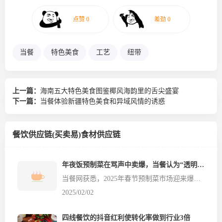
当餐
特色美食
工艺
纽带
上一篇：
海南五大特色美食图鉴椰风海韵里的舌尖盛宴
下一篇：
当餐体验新疆特色美食和异域风情的诱惑
餐饮供应链(买卖易)食材供应链
年夜饭预制菜在骂声中卖爆，当餐认为“透明”是正确的“打开方式”
当餐网获悉，2025年春节预制菜市场迎来爆发式增长。据餐饮食材供应链平台统计，今年预制菜年销售额突破200亿元，同比增长超过50%。从消费人群看，预制菜消费者集中在一、二线城市，占比高达80%，22～31岁人群为消费主力军，占比高达43%。有网友疑惑：越骂越买，到底为什么？ 在快节奏的现代生活中，餐饮商家和消费者都越来越注重效率和便捷，预制菜凭借快速烹饪、快...
2025/02/02
四线餐饮的抖音红利使转化率做到行业3倍