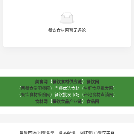
餐饮食材网暂无评论
（
）
美食网
餐饮食材供应链
餐饮网
（
团餐食堂配餐网
）当餐优选食材（
生鲜食品批发网
）
（
餐饮食材采购网
）餐饮批发市场（
产地食材直销网
）
（
）
食材网
餐饮食品产业链
食品网
当餐市场
(
团餐食堂
、
食品配送
、
网红餐厅
)
餐饮美食