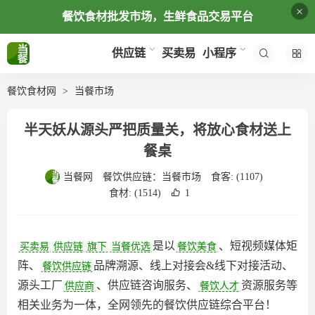
×
餐饮食材批发市场，生鲜食品交易平台
买卖易
供应链
小程序
餐饮食材网
当餐市场
半天妖从源头严把质量关，将放心食材送上
餐桌
当餐网
餐饮供应链：
当餐市场
食客:
(1107)
食材:
(1514)
1
是以
、短视频媒体矩
买卖易
供应链
旗下
当餐优选
餐饮美食
阵、
品牌溯源、线上对接会&线下对接活动、
餐饮供应链
源头工厂
、供应链咨询服务、
资源服务等
供应商
餐饮人才
相关业务为一体，全网领先的餐饮供应链综合平台‌！