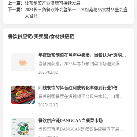
上一篇：
让预制菜产业健康可持续发展
下一篇：
2024长三角餐饮峰会暨第十二届厨鑫精品食材品鉴会盛
大召开
餐饮供应链(买卖易)食材供应链
年夜饭预制菜在骂声中卖爆，当餐认为“透明”是正确的“打开方式”
当餐网获悉，2025年春节预制菜市场迎来爆发式增长。据餐饮食材供应链平台统计，今年预制菜年销售额突破200亿元，同比增长超过50%。从消费人群看，预制菜消费者集中在一、二线城市，占比高达80%，22～31岁人群为消费主力军，占比高达43%。有网友疑惑：越骂越买，到底为什么？ 在快节奏的现代生活中，餐饮商家和消费者都越来越注重效率和便捷，预制菜凭借快速烹饪、快...
2025/02/02
四线餐饮的抖音红利使转化率做到行业3倍
看着别家餐厅在短视频平台风生水起，自家账号却始终不温不火，是许多餐饮老板心头的刺。投入了人力、做了团购、开了直播，但顾客到店数和核销率依然低迷，仿佛线上营销是个“资金黑洞”。更令人焦虑的是，传统的发传单、做折扣效果越来越差，新的增长路径究竟在哪里？ 今天餐饮食材网分享的是一个极具参考价值的真实餐饮本地化运营案例。它发生在非一线城市&m...
2025/12/15
餐饮供应链DANGCAN当餐菜市场
当餐菜市场DANGCAN是餐饮供应链旗下最核心业务板块，以智慧菜市场、农产品物流园、线上平台、专业市场、产业园区为运营核心，主要致力于农产品B端流转、C端消费，实现优质农产品从源头到市场的全过程可溯源管控，打造集研、产、供、销为一体的全产业链农产品交易平台和绿色生鲜品牌。当餐菜市场以推动城市扩容提质、乡村农产振兴为目的，多年来，通过升级改造传统菜市场、建设标...