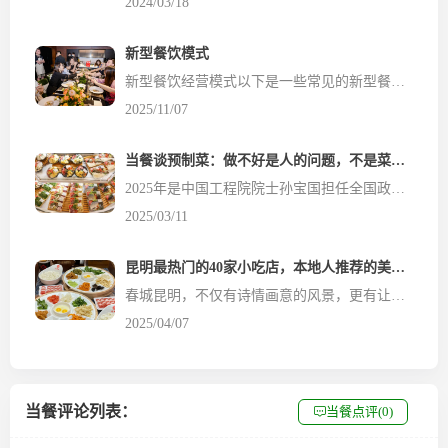
2024/03/18
新型餐饮模式
新型餐饮经营模式以下是一些常见的新型餐饮经营模式，餐饮供应链汇总后供您参考：智能化运营模式无人餐厅：通过智能设备实现点餐、烹饪、送餐全流程自动化，降低人力成本，提升效率。智能点餐与推荐系统：利用AI算法根据顾客偏好提供个性化菜品推荐，提高点餐效率和满意度。线上线下融合模式外卖与堂食一体化：优化外卖包装和菜品设计，通过线上平台推广吸引顾客，扩大市场份额。线上预...
2025/11/07
当餐谈预制菜：做不好是人的问题，不是菜的问题
2025年是中国工程院院士孙宝国担任全国政协委员的第八年。作为食品领域的学者，每年全国政协会议召开期间，他都会重点关注与食品有关的话题。履职八年间，孙宝国依托自己的专业和优势，提出过不少涉及食品的提案。比如，加强食品安全与健康科普的科学严谨性、促进食品包装材料再利用、培育食品行业创新人才等。 餐饮食材网2025年获悉，孙宝国依然重点关注食品领域。他希望能提升...
2025/03/11
昆明最热门的40家小吃店，本地人推荐的美食清单
春城昆明，不仅有诗情画意的风景，更有让人流连忘返的美食。作为一名在云南生活多年的美食探店达人，今天餐饮食材网当餐君要为大家带来 昆明本地人才知道的40家小吃宝藏店铺 ，这份清单几乎囊括了昆明各个区域的经典美食。 无论你是昆明老饕还是初来乍到的游客，这份清单都能让你的味蕾得到满足！ 1、【云南特色米线篇】 1. 老阿姨过桥米线（南屏街店） 这家店的汤底熬制长达...
2025/04/07
当餐评论列表：
当餐点评(0)