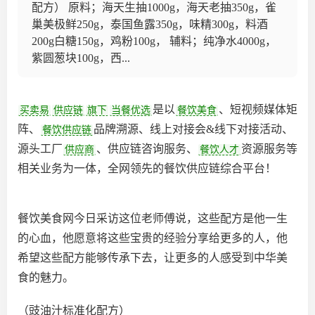
配方） 原料；海天生抽1000g，海天老抽350g，雀
巢美极鲜250g，泰国鱼露350g，味精300g，料酒
200g白糖150g，鸡粉100g， 辅料；纯净水4000g，
紫圆葱块100g，西...
是以
、短视频媒体矩
买卖易
供应链
旗下
当餐优选
餐饮美食
阵、
品牌溯源、线上对接会&线下对接活动、
餐饮供应链
源头工厂
、供应链咨询服务、
资源服务等
供应商
餐饮人才
相关业务为一体，全网领先的餐饮供应链综合平台‌！
餐饮美食网今日采访这位老师傅说，这些配方是他一生
的心血，他愿意将这些宝贵的经验分享给更多的人，他
希望这些配方能够传承下去，让更多的人感受到中华美
食的魅力。
（豉油汁标准化配方）