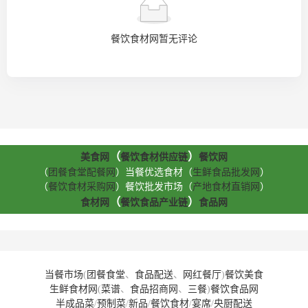
餐饮食材网暂无评论
（
）
美食网
餐饮食材供应链
餐饮网
（
团餐食堂配餐网
）当餐优选食材（
生鲜食品批发网
）
（
餐饮食材采购网
）餐饮批发市场（
产地食材直销网
）
（
）
食材网
餐饮食品产业链
食品网
当餐市场
(
团餐食堂
、
食品配送
、
网红餐厅
)
餐饮美食
生鲜食材网
(
菜谱
、
食品招商网
、
三餐
)
餐饮食品网
半成品菜
/
预制菜
/
新品
/
餐饮食材
/
宴席
/
央厨配送