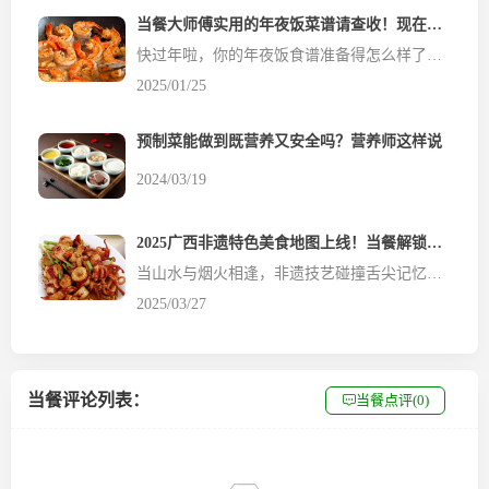
当餐大师傅实用的年夜饭菜谱请查收！现在开始学，过年给亲朋好友露一手！
快过年啦，你的年夜饭食谱准备得怎么样了？还在发愁？没关系！今天当餐网给大家整理了几道实用的年夜饭菜谱。收藏起来，现在开始学。年前备好食材，赶趟！团圆的年夜饭总要有几道硬菜。在海鲜中，大虾是个不错的选择。虾富含营养物质，怎么做都好吃，怎么吃都不长肉，厨房小白也能hold住。 那么当餐网就先给大家推荐几个与虾有关的食谱~ 1.蒜香虾 食材：大虾、盐、黑胡椒碎、橄...
2025/01/25
预制菜能做到既营养又安全吗？营养师这样说
2024/03/19
2025广西非遗特色美食地图上线！当餐解锁全区14城28道非遗味道
当山水与烟火相逢，非遗技艺碰撞舌尖记忆，“2025广西旅游年”，“广西美味・百县千菜”，当餐重磅推出【2025广西非遗特色美食地图】,一图解锁全区14城28道非遗味道，快收好这份会呼吸的美食攻略~地图以手绘形式标注了广西14城的味觉密码！有梧州纸包鸡的鲜香、贺州三宝酿的匠心，河池鸭把菜的乡野本味、崇左黄姜鸡汤的...
2025/03/27
当餐评论列表：
当餐点评(0)