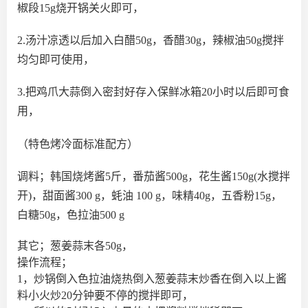
椒段15g烧开锅关火即可，
2.汤汁凉透以后加入白醋50g，香醋30g，辣椒油50g搅拌
均匀即可使用，
3.把鸡爪大蒜倒入密封好存入保鲜冰箱20小时以后即可食
用，
（特色烤冷面标准配方）
调料；韩国烧烤酱5斤，番茄酱500g，花生酱150g(水搅拌
开)，甜面酱300 g，蚝油 100 g，味精40g，五香粉15g，
白糖50g，色拉油500 g
其它；葱姜蒜末各50g，
操作流程；
1，炒锅倒入色拉油烧热倒入葱姜蒜末炒香在倒入以上酱
料小火炒20分钟要不停的搅拌即可，