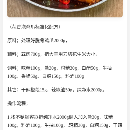
（蒜香泡鸡爪标准化配方）
原料；处理好脱骨鸡爪2000g，
辅料；蒜肉700g，把大蒜用刀切花生米大小，
调料；味精100g，盐30g，鸡精30g，白醋50g，生抽
100g，香醋50g，白糖150g，料酒100g
其它；干辣椒段15g，辣椒油50g，纯净水2000g，
操作流程；
1.找不锈钢容器把纯净水2000g倒入加入盐30g，味精
100g，料酒100g，生抽100g，,鸡精30g，白糖150g，干辣