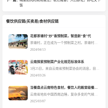
下一篇：
梅菜扣肉的商用做法，软烂咸香，入口即化，好吃又下
饭
餐饮供应链(买卖易)食材供应链
花都茶塘村“炒”香预制菜，智造新“食”代
茶塘村，正在成为一个预制菜之村。茶塘村是花都区炭步镇的中心村，俯瞰该村，禅炭公路自北向南穿村而过，将该村划分为东、西两部分，也恰好是该村的两个功能片区。 西边是文化宝地，是古村所在地，该村历史文化底蕴深厚，是第二批“广东省古村落”，完整保留着120座明清建筑以及罕见的清代乡衙门——“乡约&rdq...
2024/04/13
云南探索预制菜产业化规范标准体系
3月25日，来自云南省预制菜协会的消息，目前，云南省预制菜协会正在全力推动组建专家委员会，探索预制菜产业化规范标准体系，促进行业有序、稳健发展。 云南省预制菜协会主要负责人介绍，组建预制菜专家委员会是协会成立后主抓的第一件事。专家委员会成员主要来自各科研机构、高等院校、行业代表企业以及食品界专业人士，主要职责是预制菜的行业标准、技术标准、企业标准等标准体...
2024/03/26
当餐盘点云南特色食材，餐饮人的殿堂级餐饮食材供应链
云南省地处中国西南边陲，复杂多变的气候和地理条件，孕育出云南丰富多彩的动植物体系, 使其享有“动物王国”、“植物王国”、“野生菌王国”的美誉。 当餐网认为在云南，花花草草，虫虫鸟鸟，皆能成为席间主角。今天餐饮食材网当餐供应链就和大家一起盘点那些在云南出场的特色食材： 云南皱皮椒 产地：云...
2025/03/07