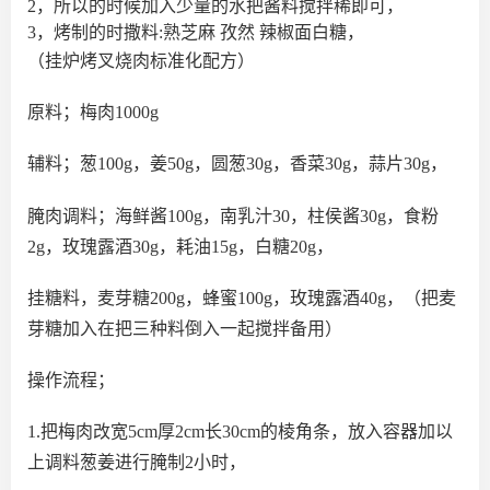
2，所以的时候加入少量的水把酱料搅拌稀即可，
3，烤制的时撒料:熟芝麻 孜然 辣椒面白糖，
（挂炉烤叉烧肉标准化配方）
原料；梅肉1000g
辅料；葱100g，姜50g，圆葱30g，香菜30g，蒜片30g，
腌肉调料；海鲜酱100g，南乳汁30，柱侯酱30g，食粉
2g，玫瑰露酒30g，耗油15g，白糖20g，
挂糖料，麦芽糖200g，蜂蜜100g，玫瑰露酒40g，（把麦
芽糖加入在把三种料倒入一起搅拌备用）
操作流程；
1.把梅肉改宽5cm厚2cm长30cm的棱角条，放入容器加以
上调料葱姜进行腌制2小时，