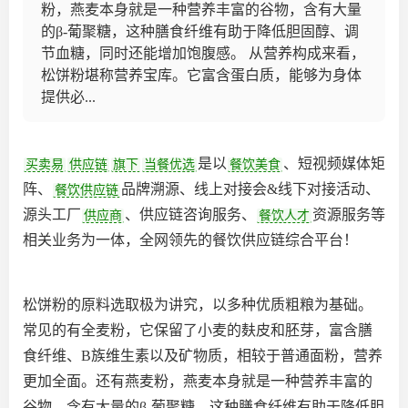
粉，燕麦本身就是一种营养丰富的谷物，含有大量
的β-葡聚糖，这种膳食纤维有助于降低胆固醇、调
节血糖，同时还能增加饱腹感。 从营养构成来看，
松饼粉堪称营养宝库。它富含蛋白质，能够为身体
提供必...
是以
、短视频媒体矩
买卖易
供应链
旗下
当餐优选
餐饮美食
阵、
品牌溯源、线上对接会&线下对接活动、
餐饮供应链
源头工厂
、供应链咨询服务、
资源服务等
供应商
餐饮人才
相关业务为一体，全网领先的餐饮供应链综合平台‌！
松饼粉的原料选取极为讲究，以多种优质粗粮为基础。
常见的有全麦粉，它保留了小麦的麸皮和胚芽，富含膳
食纤维、B族维生素以及矿物质，相较于普通面粉，营养
更加全面。还有燕麦粉，燕麦本身就是一种营养丰富的
谷物，含有大量的β-葡聚糖，这种膳食纤维有助于降低胆