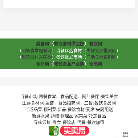
（
）
美食网
餐饮食材供应链
餐饮网
（
团餐食堂配餐网
）当餐优选食材（
生鲜食品批发网
）
（
餐饮食材采购网
）餐饮批发市场（
产地食材直销网
）
（
）
食材网
餐饮食品产业链
食品网
当餐市场
(
团餐食堂
、
食品配送
、
网红餐厅
)
餐饮美食
生鲜食材网
(
菜谱
、
食品招商网
、
三餐
)
餐饮食品网
半成品菜
/
预制菜
/
新品
/
餐饮食材
/
宴席
/
央厨配送
新鲜水果
/
药膳
/
调理品
/
家常菜
/
冷冻食品
寻味尝鲜
-
零食
-
餐饮店
-
代餐
-
餐饮加盟