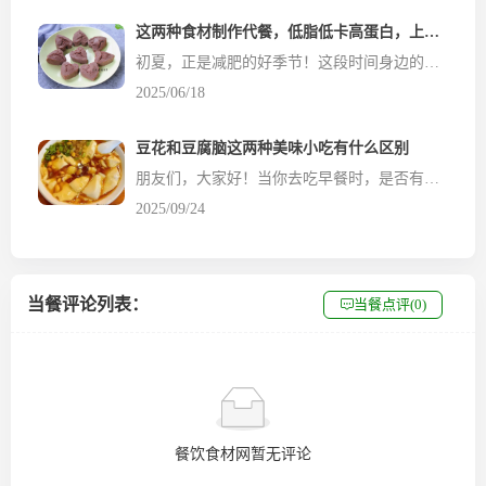
这两种食材制作代餐，低脂低卡高蛋白，上锅蒸一蒸，一周早餐轻松搞定！
初夏，正是减肥的好季节！这段时间身边的朋友们纷纷都加入了减肥的行列，办公室的小王，跟我抱怨说已经好几天没吃饭啦！每天的主食就是网购的各种“减肥代餐”，工资差不多都花在减肥上了！这还真是让我惊讶，因为在我的减肥生涯里，还真是没有为减肥特意花过什么钱呢！我觉得那些都是“智商税”！人体需要的营养无非就是三大类：蛋白质...
2025/06/18
豆花和豆腐脑这两种美味小吃有什么区别
朋友们，大家好！当你去吃早餐时，是否有过这样一个疑问：路边摊前的豆花和豆腐脑，你该选哪个？南方人说豆花滑嫩清甜；而北方人说豆腐脑咸鲜有味，热腾腾一碗下肚，整个人都暖了起来。可你有没有想过，这两者究竟有什么区别？为什么同样是豆制品，却能在不同地方有着不一样的体验？今天餐饮食材网就来和大家唠唠这个有趣的话题！ 其实，豆花和豆腐脑的原料其实都是黄豆，但黄豆的处理方...
2025/09/24
当餐评论列表：
当餐点评(0)
餐饮食材网暂无评论