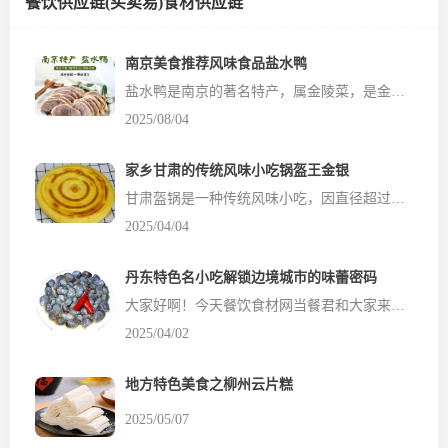
餐饮供应链(买卖易)食材供应链
南京美食推荐风味食品盐水鸭
盐水鸭是南京的著名特产，属金陵菜，是金陵菜的代表之一，又叫桂花鸭，是中国地理标志产品。因南京有“金陵”别称，故也称“金陵盐水鸭”，其久负盛名，至今已有两千五百多年历史。南京盐水鸭制作历史悠久，积累了丰富的制作经验。生产的盐水鸭鸭皮白肉嫩、肥而不腻、香鲜味美，具有香、酥、嫩的特点。而以中秋前后，桂花盛开季节制作的...
2025/08/04
家乡甘肃的传统风味小吃锅盔王金银
甘肃盔锅是一种传统风味小吃，因直径超过二尺，形状圆厚如锅盖而得名。其制作工艺讲究，采用传统老发面工艺，外酥里软，香醇味美。甘肃锅盔在重要节日如春节和中秋节时特别受欢迎，常用于表达对美好生活的期望和祝愿。‌ 锅盔的起源历史典故‌‌ 锅盔，这一传统面食小吃，不仅以其独特的风味和制作工艺闻名，更承载着丰富的历史文化底蕴。以下是关于锅盔...
2025/04/04
丹东特色名小吃解锁边境城市的味蕾密码
大家好啊！今天餐饮食材网当餐君和大家来聊聊辽宁丹东这座边境城市的美食。作为一个吃遍全国的美食家，我可以负责任地说，丹东的小吃是真的让人念念不忘！这座城市不仅风景优美，历史悠久，更是一个让吃货们欲罢不能的美食天堂。 丹东，一座充满人情味的边境城市，这里的每一道小吃都承载着独特的文化故事。 1. 丹东焖子 - 一口香到让你忘不了！ 丹东焖子绝对是当地最具代表性的...
2025/04/02
地方特色美食之柳州云片糕
2025/05/07