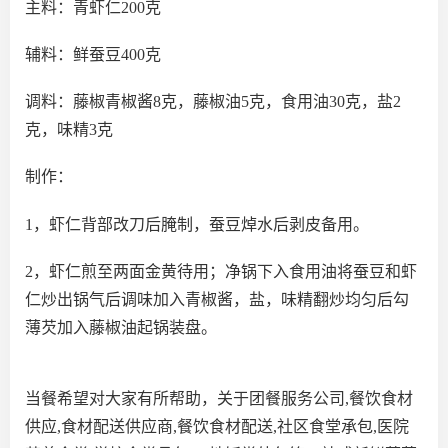
主料：青虾仁200克
辅料：鲜蚕豆400克
调料：藤椒青椒酱8克，藤椒油5克，食用油30克，盐2
克，味精3克
制作：
1，虾仁背部改刀后腌制，蚕豆焯水后剥皮备用。
2，虾仁煎至两面金黄待用；净锅下入食用油将蚕豆和虾
仁炒出锅气后调味加入青椒酱，盐，味精翻炒均匀后勾
薄芡加入藤椒油起锅装盘。
当餐希望对大家有所帮助，关于团餐服务公司,餐饮食材
供应,食材配送供应商,餐饮食材配送,社区食堂承包,医院