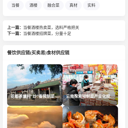
当餐
酒楼
融合菜
真材
实料
上一篇：
当餐酒楼热卖菜，选料严格把关
下一篇：
当餐酒楼招牌菜，分量十足
餐饮供应链(买卖易)食材供应链
花都茶塘村“炒”香预制菜，智造新“食”代
云南探索预制菜产业化规范标准体系