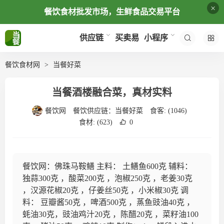
×
餐饮食材批发市场，生鲜食品交易平台
买卖易
供应链
小程序
餐饮食材网
当餐好菜
当餐酒楼融合菜，真材实料
餐饮网
餐饮供应链：
当餐好菜
食客:
(1046)
食材:
(623)
0
餐饮网：佛珠马鞍鳝 主料： 土鳝鱼600克 辅料：
独蒜300克 ，酸菜200克 ，泡椒250克 ，老姜30克
，汉源花椒20克 ，仔姜丝50克 ，小米椒30克 调
料： 豆瓣酱50克 ，啤酒500克 ，蒸鱼豉油40克 ，
蚝油30克，豉油鸡汁20克 ，陈醋20克 ，菜籽油100