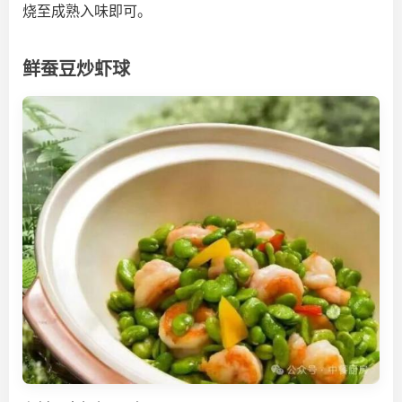
烧至成熟入味即可。
鲜蚕豆炒虾球