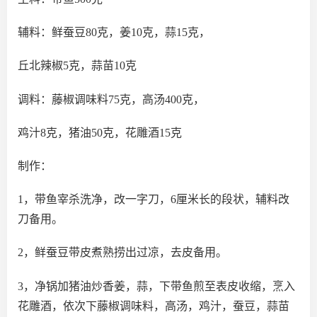
辅料：鲜蚕豆80克，姜10克，蒜15克，
丘北辣椒5克，蒜苗10克
调料：藤椒调味料75克，高汤400克，
鸡汁8克，猪油50克，花雕酒15克
制作：
1，带鱼宰杀洗净，改一字刀，6厘米长的段状，辅料改
刀备用。
2，鲜蚕豆带皮煮熟捞出过凉，去皮备用。
3，净锅加猪油炒香姜，蒜，下带鱼煎至表皮收缩，烹入
花雕酒，依次下藤椒调味料，高汤，鸡汁，蚕豆，蒜苗