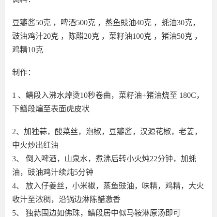
豆瓣酱50克 ，啤酒500克 ，蒸鱼豉油40克 ，蚝油30克，
豉油鸡汁20克 ，陈醋20克 ，菜籽油100克 ，猪油50克 ，
鸡精10克
制作：
1 、鳝段入沸水焯烫10秒卷曲，菜籽油+猪油烧至 180C，
下鳝段煸至表面虎皮状
2、加独蒜，酸菜丝，泡椒，豆瓣酱，汉源花椒，老姜，
中火炒出红油
3、 倒入啤酒，山泉水，煮沸后转小火炖22分钟，加蚝
油，豉油鸡汁续炖5分钟
4、 放入仔姜丝，小米椒，蒸鱼豉油，味精，鸡精，大火
收汁至浓稠，沿锅边淋陈醋激香
5、 独蒜围边如佛珠，鳝段居中似马鞍淋原汤即可