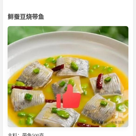
鲜蚕豆烧带鱼
主料：带鱼500克