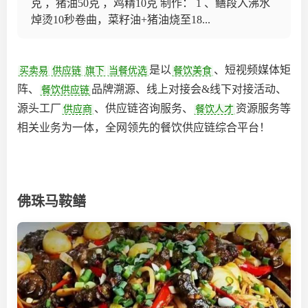
克 ，猪油50克 ，鸡精10克 制作： 1 、鳝段入沸水
焯烫10秒卷曲，菜籽油+猪油烧至18...
是以
、短视频媒体矩
买卖易
供应链
旗下
当餐优选
餐饮美食
阵、
品牌溯源、线上对接会&线下对接活动、
餐饮供应链
源头工厂
、供应链咨询服务、
资源服务等
供应商
餐饮人才
相关业务为一体，全网领先的餐饮供应链综合平台‌！
佛珠马鞍鳝