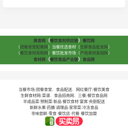
（
）
美食网
餐饮食材供应链
餐饮网
（
团餐食堂配餐网
）当餐优选食材（
生鲜食品批发网
）
（
餐饮食材采购网
）餐饮批发市场（
产地食材直销网
）
（
）
食材网
餐饮食品产业链
食品网
当餐市场
(
团餐食堂
、
食品配送
、
网红餐厅
)
餐饮美食
生鲜食材网
(
菜谱
、
食品招商网
、
三餐
)
餐饮食品网
半成品菜
/
预制菜
/
新品
/
餐饮食材
/
宴席
/
央厨配送
新鲜水果
/
药膳
/
调理品
/
家常菜
/
冷冻食品
寻味尝鲜
-
零食
-
餐饮店
-
代餐
-
餐饮加盟