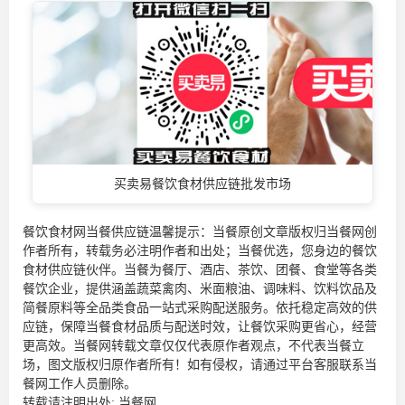
买卖易餐饮食材供应链批发市场
餐饮食材网当餐供应链温馨提示：当餐原创文章版权归当餐网创
作者所有，转载务必注明作者和出处；当餐优选，您身边的
餐饮
食材供应链
伙伴。当餐为餐厅、酒店、茶饮、团餐、食堂等各类
餐饮企业，提供涵盖蔬菜禽肉、米面粮油、调味料、饮料饮品及
简餐原料等全品类食品一站式采购配送服务。依托稳定高效的供
应链，保障当餐食材品质与配送时效，让餐饮采购更省心，经营
更高效。当餐网转载文章仅仅代表原作者观点，不代表当餐立
场，图文版权归原作者所有！如有侵权，请通过平台客服联系当
餐网工作人员删除。
转载请注明出处:
当餐网