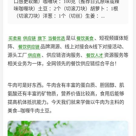
口感更软嫩）咖喱块 ：100克（推荐日式原味或辣
味咖喱块）土豆 ：2个（切滚刀块）胡萝卜 ：1根
（切滚刀块）洋葱 ：1个（切丝）生姜 ：...
是以
、短视频媒体矩
买卖易
供应链
旗下
当餐优选
餐饮美食
阵、
品牌溯源、线上对接会&线下对接活动、
餐饮供应链
源头工厂
、供应链咨询服务、
资源服务等
供应商
餐饮人才
相关业务为一体，全网领先的餐饮供应链综合平台‌！
牛肉可是好东西。牛肉含有丰富的蛋白质、胆固醇、肌
氨酸还有丰富的矿物质，营养价值比较高，食用后能够
提高机体抵抗能力。今天我们就来学做以牛肉为主料的
美食--咖喱牛肉土豆。