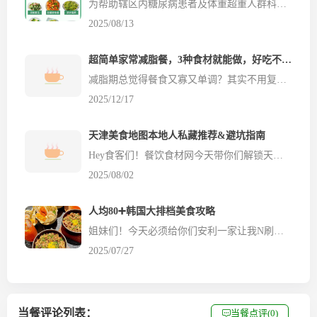
为帮助辖区内糖尿病患者及体重超重人群科学控制血糖、管理体重，餐饮食材网结合低糖食物特点与健康饮食原则，建议各位食客制定以下一日健康指导指南，助力大家通过合理饮食改善健康状况。 低糖饮食的核心原则 控量优先：无论是主食、水果还是肉类，均需控制摄入量，避免过量导致血糖波动或热量超标。 粗细搭配：用糙米、燕麦、玉米等粗粮替代部分精米白面，增加膳食纤维摄入，延缓血...
2025/08/13
超简单家常减脂餐，3种食材就能做，好吃不挨饿！
减脂期总觉得餐食又寡又单调？其实不用复杂食材，家里常见的土豆、鸡蛋、番茄，就能做出美味又低卡的减脂餐，餐饮食材网今天分享两款零失败的家常减脂餐做法，新手也能轻松上手～土豆泥生菜沙拉 食材：土豆、鸡蛋、生菜、生抽、陈醋、香油、黑胡椒、白芝麻做法：1. 土豆切片、鸡蛋洗净，一起上锅蒸熟；2. 把蒸熟的土豆和鸡蛋放入碗中捣成泥，生菜洗净撕碎也加进去；3. 调一碗料...
2025/12/17
天津美食地图本地人私藏推荐&避坑指南
Hey食客们！餐饮食材网今天带你们解锁天津美食地图，作为一个在天津生活了这么多年的吃货，这些本地人私藏的美食和避坑事项，绝对让你吃得开心又省钱！ 1️⃣ **煎饼果子** 天津的煎饼果子绝对是早餐界的顶流！推荐去**南市食品街**的老字号摊子，薄脆的煎饼配上秘制酱料，一口下去幸福感爆棚！记得加个鸡蛋，口感更绝！ 2️⃣ **天津熟梨糕** 熟梨糕又叫甑儿糕，...
2025/08/02
人均80➕韩国大排档美食攻略
姐妹们！今天必须给你们安利一家让我N刷的韩式大排档——【薰井洞·韩国大排档】💥一秒穿越韩国街头，味道正宗到想原地转圈圈！🥘 这次重点打卡了【香葱肥牛拌饭】和【草莓山楂汁】，真的绝了！💥 📌【香葱肥牛拌饭】🥩🍚 一上桌就被这诱人的摆盘吸引！肥牛卷堆成小山，铺满香葱和秘制酱料，拌开瞬间米饭裹满酱汁，葱香混合着肥牛的鲜嫩，每一...
2025/07/27
当餐评论列表：
当餐点评(0)