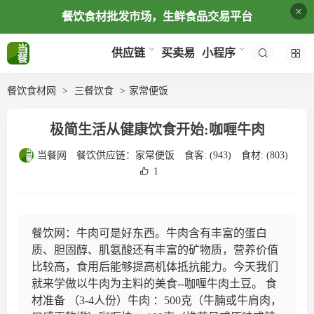
×
餐饮食材批发市场，生鲜食品交易平台
买卖易
供应链
小程序
餐饮食材网
三餐饮食
家常便饭
极简生活从健康饮食开始:咖喱牛肉
当餐网
餐饮供应链：
家常便饭
食客:
(943)
食材:
(803)
1
餐饮网：牛肉可是好东西。牛肉含有丰富的蛋白
质、胆固醇、肌氨酸还有丰富的矿物质，营养价值
比较高，食用后能够提高机体抵抗能力。今天我们
就来学做以牛肉为主料的美食--咖喱牛肉土豆。 食
材准备 （3-4人份）牛肉 ：500克（牛腩或牛肩肉，