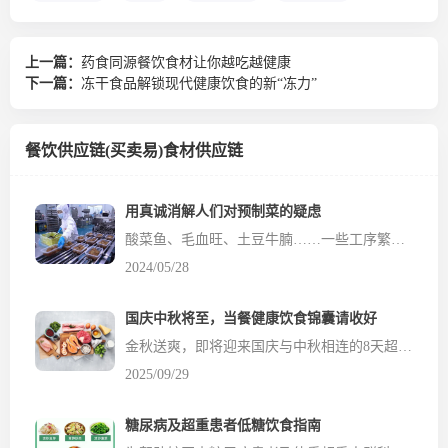
上一篇：
药食同源餐饮食材让你越吃越健康
下一篇：
冻干食品解锁现代健康饮食的新“冻力”
餐饮供应链(买卖易)食材供应链
用真诚消解人们对预制菜的疑虑
酸菜鱼、毛血旺、土豆牛腩……一些工序繁琐的美味佳肴，餐饮店能在极短时间端到食客面前。究竟是现炒现制，还是预制菜？消费者有疑虑，而一些商家却总是讳莫如深。近日，有企业给出了正面回应。快餐品牌老乡鸡在网络上发布公开信，就菜品是否为预制菜公开回应，表示现做菜占七成以上，还公布了餐厅供应商明细、追溯档案、菜品制作流程等信息。此举不但没有引...
2024/05/28
国庆中秋将至，当餐健康饮食锦囊请收好
金秋送爽，即将迎来国庆与中秋相连的8天超长假期。无论是家庭团聚、走亲访友，还是外出旅行，美食总是节日的主角。然而，大快朵颐之后，体重悄悄上涨、血糖血压波动、肠胃提出“抗议”等情况可能纷纷“找上门”。 健康人群：享受美食，贵在“平衡”与“适度” 对于身体健康的人群来...
2025/09/29
糖尿病及超重患者低糖饮食指南