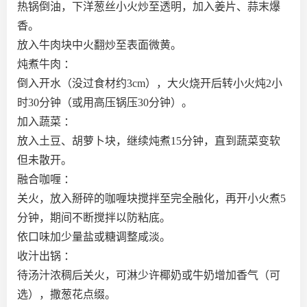
热锅倒油，下洋葱丝小火炒至透明，加入姜片、蒜末爆
香。
放入牛肉块中火翻炒至表面微黄。
炖煮牛肉 ：
倒入开水（没过食材约3cm），大火烧开后转小火炖2小
时30分钟（或用高压锅压30分钟）。
加入蔬菜 ：
放入土豆、胡萝卜块，继续炖煮15分钟，直到蔬菜变软
但未散开。
融合咖喱 ：
关火，放入掰碎的咖喱块搅拌至完全融化，再开小火煮5
分钟，期间不断搅拌以防粘底。
依口味加少量盐或糖调整咸淡。
收汁出锅 ：
待汤汁浓稠后关火，可淋少许椰奶或牛奶增加香气（可
选），撒葱花点缀。