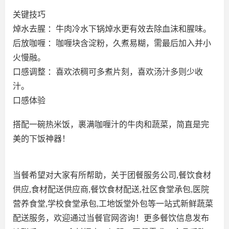
关键技巧
焯水去腥 ：牛肉冷水下锅焯水更有效去除血沫和腥味。
后放咖喱 ：咖喱块含淀粉，久煮易糊，需最后加入并小
火慢融。
口感调整 ：喜欢浓稠可多煮片刻，喜欢汤汁多则少收
汁。
口感体验
搭配一碗热米饭，裹满咖喱汁的牛肉和蔬菜，简直是完
美的下饭神器！
当餐希望对大家有所帮助，关于团餐服务公司,餐饮食材
供应,食材配送供应商,餐饮食材配送,社区食堂承包,医院
营养食堂,学校食堂承包,工地饭堂外包等一站式新鲜蔬菜
配送服务，欢迎通过当餐官网咨询！更多餐饮信息发布