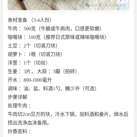
食材准备 （3-4人份）
牛肉 ：500克（牛腩或牛肩肉，口感更软嫩）
咖喱块 ：100克（推荐日式原味或辣味咖喱块）
土豆 ：2个（切滚刀块）
胡萝卜 ：1根（切滚刀块）
洋葱 ：1个（切丝）
生姜 ：3片， 大蒜 ：3瓣（拍碎）
开水 ：800-1000毫升
调味 ：油、盐、料酒1勺、糖少许（可选）
步骤详解
处理牛肉 ：
牛肉切2cm见方的块，冷水下锅，加料酒和姜片，焯水后
捞出洗净血沫备用。
炒香底料 ：