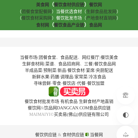
（
）
美食网
餐饮食材供应链
餐饮网
（
团餐食堂配餐网
）当餐优选食材（
生鲜食品批发网
）
（
餐饮食材采购网
）餐饮批发市场（
产地食材直销网
）
（
）
食材网
餐饮食品产业链
食品网
当餐市场
(
团餐食堂
、
食品配送
、
网红餐厅
)
餐饮美食
生鲜食材网
(
菜谱
、
食品招商网
、
三餐
)
餐饮食品网
半成品菜
/
预制菜
/
新品
/
餐饮食材
/
宴席
/
央厨配送
新鲜水果
/
药膳
/
调理品
/
家常菜
/
冷冻食品
寻味尝鲜
-
零食
-
餐饮店
-
代餐
-
餐饮加盟
餐饮食材批发市场
有机食品
生鲜食材产地直销
餐饮网
&
饮品网
DANGCAN.COM
食品供应链
MAIMAIYI©
买卖易(佛山)供应链有限公司
餐饮供应链
&
食材供应链
当餐网