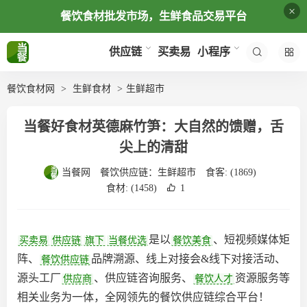
×
餐饮食材批发市场，生鲜食品交易平台
买卖易
供应链
小程序
餐饮食材网
生鲜食材
生鲜超市
当餐好食材英德麻竹笋：大自然的馈赠，舌
尖上的清甜
当餐网
餐饮供应链：
生鲜超市
食客:
(1869)
食材:
(1458)
1
是以
、短视频媒体矩
买卖易
供应链
旗下
当餐优选
餐饮美食
阵、
品牌溯源、线上对接会&线下对接活动、
餐饮供应链
源头工厂
、供应链咨询服务、
资源服务等
供应商
餐饮人才
相关业务为一体，全网领先的餐饮供应链综合平台‌！