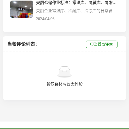
央厨仓储作业标准：常温库、冷藏库、冷冻库的管理办法
央厨企业常温库、冷藏库、冷冻库的日常管理怎么做？ （ 一 ） 仓 储 工 作 原 则 1.效率原则 ： 对于仓储资源有效的调配与组合，研究优化作业过程，利用先进的物流技术，提高仓储作业效率。 2.周转原则：要求仓储管理人员创新管理方式，加强对数据的采集、分析、处理，应用预测技术和科学的库存控制方法，提高存货的周转率，降低流动资金占用，达到库存数量、结构...
2024/04/06
当餐评论列表：
当餐点评(0)
餐饮食材网暂无评论