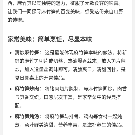
西，麻竹笋以其独特的魅力，征服了无数食客的味蕾。
让我们一同探寻麻竹笋的百变美味，感受这份来自山野
的馈赠。
家常美味：简单烹饪，尽显本味
清炒麻竹笋：
这是最能体现麻竹笋本味的做法。将新
鲜的麻竹笋切片或切丝，热油爆香蒜末，放入笋片翻
炒，加入适量盐调味即可。清脆爽口，清甜回甘，是
夏日餐桌上的开胃佳品。
麻竹笋炒肉：
将猪肉切片腌制，与麻竹笋同炒，肉香
与笋香交织，口感层次丰富，是家常菜中的经典搭
配。
麻竹笋炖汤：
将麻竹笋与排骨、鸡肉等食材一起炖
煮，汤汁鲜美清甜，营养丰富，是滋补养生的佳品。