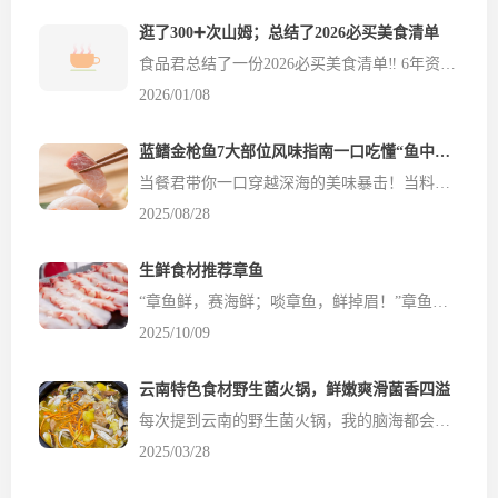
逛了300➕次山姆；总结了2026必买美食清单
食品君总结了一份2026必买美食清单‼ 6年资深会员、每周必逛2~3次山姆 ，有需要的亲可以私聊代购哈🌹 真的很爱山姆美食!!!山姆会员店好物推荐 今天给大家整理了2024山姆必买美食购物清单💙 都是我吃过的，部分回购n次及以上，我的嘴请大家放心🫡 无毒无广的山姆好物推荐建议！ 烘培类🍞 山姆烘培你就放心拿吧！用料实在，价格实在，好吃实在！超绝性价比，谁买谁...
2026/01/08
蓝鳍金枪鱼7大部位风味指南一口吃懂“鱼中蓝钻”！
当餐君带你一口穿越深海的美味暴击！当料理长手握柳刃，刀锋划过蓝鳍金枪鱼腹部的瞬间那抹粉若樱花的大肥便悄然绽放你可知道，这条被称为鱼中蓝钻的珍馐每个部位都暗藏着独特的味觉方程式？今天，让我们跟随日料匠人的视角解码这条游动艺术品的美味基因从入口即化的至尊脂香到筋肉交织的野性风味七种口感，七重境界大肥（Otoro）——油脂的巅峰艺术作为金枪鱼身上最令人魂牵梦绕的部...
2025/08/28
生鲜食材推荐章鱼
“章鱼鲜，赛海鲜；啖章鱼，鲜掉眉！”章鱼是深受喜爱的海味珍品，民间常称它“海底软足仙”，不仅肉质Q弹、鲜味浓郁，还兼具食用价值与营养优势，是海鲜餐桌上不可或缺的美味。今天餐饮食材网就来聊聊这道鲜活的海味——章鱼。 章鱼并非鱼类，而是属于软体动物门头足纲八腕目的海洋生物，因拥有8条布满吸...
2025/10/09
云南特色食材野生菌火锅，鲜嫩爽滑菌香四溢
每次提到云南的野生菌火锅，我的脑海都会浮现出那浓郁的菌香味，还有锅里翻滚的鲜嫩菌菇！想象一下，坐在餐桌前，锅中热气腾腾，菌香扑鼻，蘸上一点特制蘸料，简直让人幸福到起飞！不过，很多朋友会问：“自己做野生菌火锅会不会很麻烦啊？”别担心！今天当餐君就和大家聊聊，如何在家轻松搞定一锅鲜美的云南野生菌火锅！准备好纸笔，或者直接收藏吧！ 野生菌...
2025/03/28