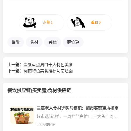
当餐
食材
英德
麻竹笋
上一篇：
当餐盘点周口十大特色美食
下一篇：
河南特色美食推荐河南烩面
餐饮供应链(买卖易)食材供应链
三高老人食材选购与搭配：超市买菜避坑指南
超市选错1样，一周控盐白忙！ 王大爷上周严格按食谱做饭，血压还是没降。原来他买的“低钠酱油”，钠含量比普通酱油还高！ 其实，超市里藏着很多“隐形盐”“隐形糖”，今天教您 7招选购技巧，避开坑人的食材，让每一餐都吃得健康~ 第一招：低钠食品怎么挑？看“钠”字！ 重...
2025/09/16