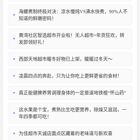
海螺煮制终极对决：凉水慢炖VS沸水快煮，90%人不
✦
知道的鲜嫩密码！
黄湾社区智选超市开业啦！无人超市+年货狂欢，转
✦
发即领好礼！
西部天地超市暖冬好物已上架，暖暖过冬天～
✦
凌晨四点的奔赴，只为让你吃上更鲜更省的食材！
✦
真正能健脾养胃调理身体的一定是道地铁棍“怀山药”
✦
这水果是个宝，煮熟比生吃更营养，除燥又滋润，一
✦
年四季都可吃！
为佳超市天诚店面点区藏着的老味道与新欢喜
✦