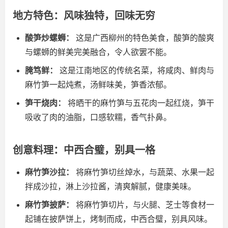
地方特色：风味独特，回味无穷
酸笋炒螺蛳：
这是广西柳州的特色美食，酸笋的酸爽
与螺蛳的鲜美完美融合，令人欲罢不能。
腌笃鲜：
这是江南地区的传统名菜，将咸肉、鲜肉与
麻竹笋一起炖煮，汤鲜味美，笋香浓郁。
笋干烧肉：
将晒干的麻竹笋与五花肉一起红烧，笋干
吸收了肉的油脂，口感软糯，香气扑鼻。
创意料理：中西合璧，别具一格
麻竹笋沙拉：
将麻竹笋切丝焯水，与蔬菜、水果一起
拌成沙拉，淋上沙拉酱，清爽解腻，健康美味。
麻竹笋披萨：
将麻竹笋切片，与火腿、芝士等食材一
起铺在披萨饼上，烤制而成，中西合璧，别具风味。