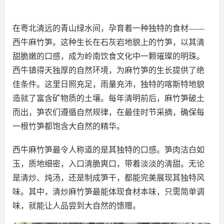
在粤北清远的青山绿水间，孕育着一种独特的食材——
西牛麻竹笋。这种生长在石灰岩地貌上的竹笋，以其清
甜脆嫩的口感，成为岭南饮食文化中一颗璀璨的明珠。
西牛镇得天独厚的自然环境，为麻竹笋的生长提供了绝
佳条件。这里日照充足，雨量充沛，独特的喀斯特地貌
造就了富含矿物质的土壤。每年清明前后，麻竹笋破土
而出，笋农们遵循自然规律，在最佳时节采摘，确保每
一根竹笋都饱含大自然的精华。
西牛麻竹笋最令人称道的是其独特的口感。笋肉洁白如
玉，质地细密，入口清脆爽口，带着淡淡的清甜。无论
是清炒、炖汤，还是制成笋干，都能完美展现其独特风
味。其中，清炒麻竹笋最能体现食材本味，只需简单调
味，就能让人品尝到大自然的馈赠。