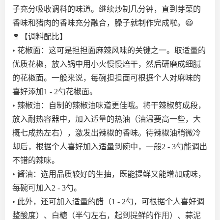
子充分吸收调料的味道。继续炒制几分钟，直到芽菜的
香味和猪肉的香味充分融合，臊子就制作完成啦。😃
🧂【调料配比】
• 花椒面：这可是担担面麻辣风味的关键之一。取适量的
优质花椒，放入锅中用小火慢慢焙干，然后研磨成细腻
的花椒面。一般来说，每碗担担面可根据个人对麻味的
喜好添加1 - 2勺花椒面。
• 辣椒油：自制的辣椒油味道更佳哦。将干辣椒剪成段，
放入耐热容器中，加入适量的热油（油温要高一些，大
概七成热左右），激发出辣椒的香味。待辣椒油稍微冷
却后，根据个人喜好加入适量到碗中，一般2 - 3勺能调出
不错的辣味。
• 酱油：选用品质较好的生抽，既能提鲜又能增加咸味，
每碗可加入2 - 3勺。
• 此外，还可加入适量的醋（1 - 2勺，可根据个人喜好调
整酸度）、白糖（半勺左右，起到提鲜的作用）、蒜泥