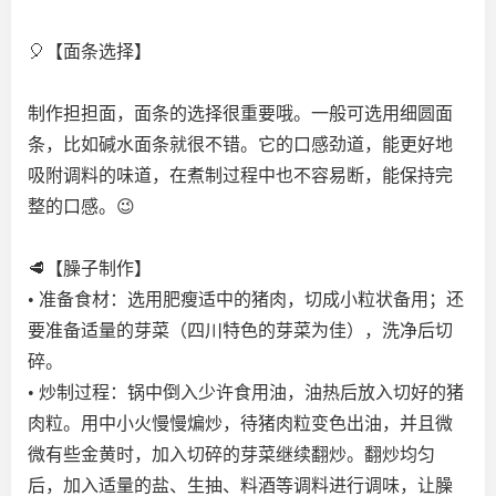
🎈【面条选择】
制作担担面，面条的选择很重要哦。一般可选用细圆面
条，比如碱水面条就很不错。它的口感劲道，能更好地
吸附调料的味道，在煮制过程中也不容易断，能保持完
整的口感。😉
🥩【臊子制作】
• 准备食材：选用肥瘦适中的猪肉，切成小粒状备用；还
要准备适量的芽菜（四川特色的芽菜为佳），洗净后切
碎。
• 炒制过程：锅中倒入少许食用油，油热后放入切好的猪
肉粒。用中小火慢慢煸炒，待猪肉粒变色出油，并且微
微有些金黄时，加入切碎的芽菜继续翻炒。翻炒均匀
后，加入适量的盐、生抽、料酒等调料进行调味，让臊