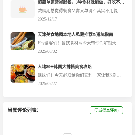
超简单家常减脂餐，3种食材就能做，好吃不挨饿！
减脂期总觉得餐食又寡又单调？其实不用复杂食材，家里常见的土豆、鸡蛋、番茄，就能做出美味又低卡的减脂餐，餐饮食材网今天分享两款零失败的家常减脂餐做法，新手也能轻松上手～土豆泥生菜沙拉 食材：土豆、鸡蛋、生菜、生抽、陈醋、香油、黑胡椒、白芝麻做法：1. 土豆切片、鸡蛋洗净，一起上锅蒸熟；2. 把蒸熟的土豆和鸡蛋放入碗中捣成泥，生菜洗净撕碎也加进去；3. 调一碗料...
2025/12/17
天津美食地图本地人私藏推荐&避坑指南
Hey食客们！餐饮食材网今天带你们解锁天津美食地图，作为一个在天津生活了这么多年的吃货，这些本地人私藏的美食和避坑事项，绝对让你吃得开心又省钱！ 1️⃣ **煎饼果子** 天津的煎饼果子绝对是早餐界的顶流！推荐去**南市食品街**的老字号摊子，薄脆的煎饼配上秘制酱料，一口下去幸福感爆棚！记得加个鸡蛋，口感更绝！ 2️⃣ **天津熟梨糕** 熟梨糕又叫甑儿糕，...
2025/08/02
人均80➕韩国大排档美食攻略
姐妹们！今天必须给你们安利一家让我N刷的韩式大排档——【薰井洞·韩国大排档】💥一秒穿越韩国街头，味道正宗到想原地转圈圈！🥘 这次重点打卡了【香葱肥牛拌饭】和【草莓山楂汁】，真的绝了！💥 📌【香葱肥牛拌饭】🥩🍚 一上桌就被这诱人的摆盘吸引！肥牛卷堆成小山，铺满香葱和秘制酱料，拌开瞬间米饭裹满酱汁，葱香混合着肥牛的鲜嫩，每一...
2025/07/27
当餐评论列表：
当餐点评(0)