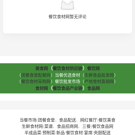
餐饮食材网暂无评论
（
）
美食网
餐饮食材供应链
餐饮网
（
团餐食堂配餐网
）当餐优选食材（
生鲜食品批发网
）
（
餐饮食材采购网
）餐饮批发市场（
产地食材直销网
）
（
）
食材网
餐饮食品产业链
食品网
当餐市场
(
团餐食堂
、
食品配送
、
网红餐厅
)
餐饮美食
生鲜食材网
(
菜谱
、
食品招商网
、
三餐
)
餐饮食品网
半成品菜
/
预制菜
/
新品
/
餐饮食材
/
宴席
/
央厨配送