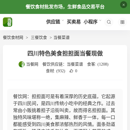
×
餐饮食材批发市场，生鲜食品交易平台
买卖易
供应链
小程序
餐饮食材网
三餐饮食
当餐菜谱
四川特色美食担担面当餐现做
当餐网
餐饮供应链：
当餐菜谱
食客:
(1208)
食材:
(932)
0
餐饮网：担担面可是有着深厚的历史底蕴，它起源
于四川民间，是四川传统小吃中的经典之作。过去
常由小贩挑着担子沿街叫卖，故而得名担担面。其
独特风味堪称一绝，集麻辣、鲜香于一体，每一口
都能感受到四川美食那浓郁热烈的风情。面条劲道