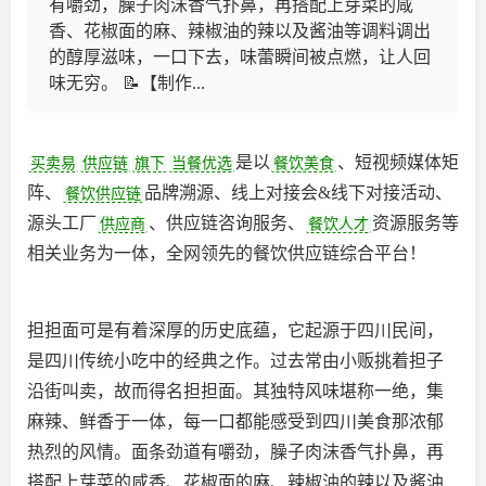
有嚼劲，臊子肉沫香气扑鼻，再搭配上芽菜的咸
香、花椒面的麻、辣椒油的辣以及酱油等调料调出
的醇厚滋味，一口下去，味蕾瞬间被点燃，让人回
味无穷。 📝【制作...
是以
、短视频媒体矩
买卖易
供应链
旗下
当餐优选
餐饮美食
阵、
品牌溯源、线上对接会&线下对接活动、
餐饮供应链
源头工厂
、供应链咨询服务、
资源服务等
供应商
餐饮人才
相关业务为一体，全网领先的餐饮供应链综合平台‌！
担担面可是有着深厚的历史底蕴，它起源于四川民间，
是四川传统小吃中的经典之作。过去常由小贩挑着担子
沿街叫卖，故而得名担担面。其独特风味堪称一绝，集
麻辣、鲜香于一体，每一口都能感受到四川美食那浓郁
热烈的风情。面条劲道有嚼劲，臊子肉沫香气扑鼻，再
搭配上芽菜的咸香、花椒面的麻、辣椒油的辣以及酱油