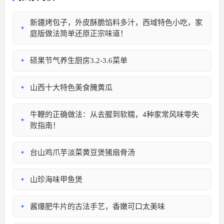
新疆烤包子，外皮酥脆馅料多汁，西域特色小吃，家
✦
庭版做法简单还原正宗味道！
硕果节气养生厨房3.2-3.6菜单
✦
山西十大特色美食腌黄瓜
✦
牛鞭的正确做法：从去腥到软糯，4种家常风味零失
✦
败指南！
台山鸡爪芋淡菜黄豆煲猪扇骨汤
✦
山珍海味甲鱼煲
✦
酱爆肥牛片的古法手艺，香嫩可口太美味
✦