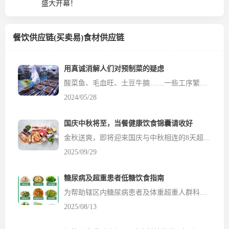
盛大开幕！
餐饮供应链(买卖易)食材供应链
用真诚消解人们对预制菜的疑虑
酸菜鱼、毛血旺、土豆牛腩……一些工序繁琐的美味佳肴，餐饮店能在极短时间端到食客面前。究竟是现炒现制，还是预制菜？消费者有疑虑，而一些商家却总是讳莫如深。近日，有企业给出了正面回应。快餐品牌老乡鸡在网络上发布公开信，就菜品是否为预制菜公开回应，表示现做菜占七成以上，还公布了餐厅供应商明细、追溯档案、菜品制作流程等信息。此举不但没有引...
2024/05/28
国庆中秋将至，当餐健康饮食锦囊请收好
金秋送爽，即将迎来国庆与中秋相连的8天超长假期。无论是家庭团聚、走亲访友，还是外出旅行，美食总是节日的主角。然而，大快朵颐之后，体重悄悄上涨、血糖血压波动、肠胃提出“抗议”等情况可能纷纷“找上门”。 健康人群：享受美食，贵在“平衡”与“适度” 对于身体健康的人群来...
2025/09/29
糖尿病及超重患者低糖饮食指南
为帮助辖区内糖尿病患者及体重超重人群科学控制血糖、管理体重，餐饮食材网结合低糖食物特点与健康饮食原则，建议各位食客制定以下一日健康指导指南，助力大家通过合理饮食改善健康状况。 低糖饮食的核心原则 控量优先：无论是主食、水果还是肉类，均需控制摄入量，避免过量导致血糖波动或热量超标。 粗细搭配：用糙米、燕麦、玉米等粗粮替代部分精米白面，增加膳食纤维摄入，延缓血...
2025/08/13