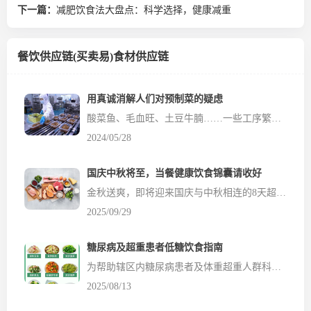
下一篇：
减肥饮食法大盘点：科学选择，健康减重
餐饮供应链(买卖易)食材供应链
用真诚消解人们对预制菜的疑虑
酸菜鱼、毛血旺、土豆牛腩……一些工序繁琐的美味佳肴，餐饮店能在极短时间端到食客面前。究竟是现炒现制，还是预制菜？消费者有疑虑，而一些商家却总是讳莫如深。近日，有企业给出了正面回应。快餐品牌老乡鸡在网络上发布公开信，就菜品是否为预制菜公开回应，表示现做菜占七成以上，还公布了餐厅供应商明细、追溯档案、菜品制作流程等信息。此举不但没有引...
2024/05/28
国庆中秋将至，当餐健康饮食锦囊请收好
金秋送爽，即将迎来国庆与中秋相连的8天超长假期。无论是家庭团聚、走亲访友，还是外出旅行，美食总是节日的主角。然而，大快朵颐之后，体重悄悄上涨、血糖血压波动、肠胃提出“抗议”等情况可能纷纷“找上门”。 健康人群：享受美食，贵在“平衡”与“适度” 对于身体健康的人群来...
2025/09/29
糖尿病及超重患者低糖饮食指南
为帮助辖区内糖尿病患者及体重超重人群科学控制血糖、管理体重，餐饮食材网结合低糖食物特点与健康饮食原则，建议各位食客制定以下一日健康指导指南，助力大家通过合理饮食改善健康状况。 低糖饮食的核心原则 控量优先：无论是主食、水果还是肉类，均需控制摄入量，避免过量导致血糖波动或热量超标。 粗细搭配：用糙米、燕麦、玉米等粗粮替代部分精米白面，增加膳食纤维摄入，延缓血...
2025/08/13