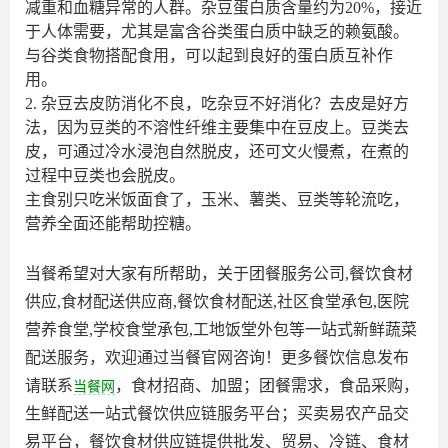
减重和血糖异常的人群。杂豆蛋白质含量约为20%，接近
于人体需要，尤其是富含谷类蛋白质中缺乏的赖氨酸。
与谷类食物搭配食用，可以起到良好的蛋白质互补作
用。
2. 杂豆去皮防消化不良，吃杂豆不好消化？去皮是好方
法，因为豆类的不溶性纤维主要集中在豆皮上。豆类去
皮，可通过冷水浸泡自然脱皮，还可文火慢煮，在煮的
过程中豆类也会脱皮。
主食别只吃米饭面食了，玉米、薯类、豆类等轮流吃，
营养全面还能帮助控糖。
当餐希望对大家有所帮助，关于团餐服务公司,餐饮食材
供应,食材配送供应商,餐饮食材配送,社区食堂承包,医院
营养食堂,学校食堂承包,工地饭堂外包等一站式新鲜蔬菜
配送服务，欢迎通过当餐官网咨询！更多餐饮信息发布
请联系
，食材招商、加盟；团餐需求，食品采购，
当餐网
生鲜配送一站式餐饮供应链服务平台；买卖易农产品交
易平台，餐饮食材供应链提供批发、贸易、冷链、食材