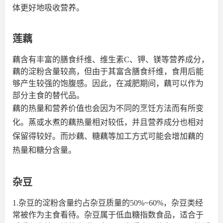
体更好地吸收营养。
莲藕
藕含有丰富的膳食纤维、维生素C、钾、镁等营养成分，
藕的淀粉含量较高，但由于其富含膳食纤维，食用后能
够产生较强的饱腹感。因此，在减肥期间，藕可以作为
部分主食的替代品。
藕的热量和营养价值也会因为不同的烹饪方法而有所变
化。蒸或水煮的藕热量相对较低，并且营养成分也相对
保留得较好。而炒藕、糖藕等加工方式可能会增加藕的
热量和糖分含量。
杂豆
1.杂豆的淀粉含量约占杂豆质量的50%~60%，杂豆类经
常被作为主食看待。杂豆属于低血糖指数食品，适合于