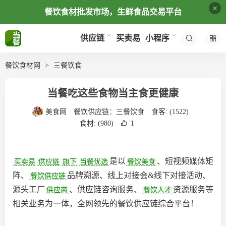
×
餐饮食材批发市场，生鲜食品交易平台
买卖易
供应链
小程序
餐饮食材网
三餐饮食
当餐吃这些食物当主食更健康
美食网
餐饮供应链：
三餐饮食
食客:
(1522)
食材:
(980)
1
是以
、短视频媒体矩
买卖易
供应链
旗下
当餐优选
餐饮美食
阵、
品牌溯源、线上对接会&线下对接活动、
餐饮供应链
源头工厂
、供应链咨询服务、
资源服务等
供应商
餐饮人才
相关业务为一体，全网领先的餐饮供应链综合平台‌！