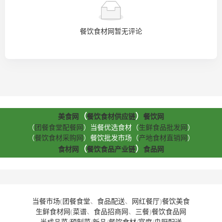
餐饮食材网暂无评论
（
）
美食网
餐饮食材供应链
餐饮网
（
团餐食堂配餐网
）当餐优选食材（
生鲜食品批发网
）
（
餐饮食材采购网
）餐饮批发市场（
产地食材直销网
）
（
）
食材网
餐饮食品产业链
食品网
当餐市场
(
团餐食堂
、
食品配送
、
网红餐厅
)
餐饮美食
生鲜食材网
(
菜谱
、
食品招商网
、
三餐
)
餐饮食品网