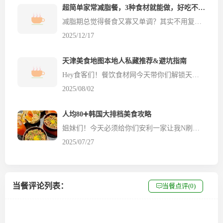
超简单家常减脂餐，3种食材就能做，好吃不挨饿！
减脂期总觉得餐食又寡又单调？其实不用复杂食材，家里常见的土豆、鸡蛋、番茄，就能做出美味又低卡的减脂餐，餐饮食材网今天分享两款零失败的家常减脂餐做法，新手也能轻松上手～土豆泥生菜沙拉 食材：土豆、鸡蛋、生菜、生抽、陈醋、香油、黑胡椒、白芝麻做法：1. 土豆切片、鸡蛋洗净，一起上锅蒸熟；2. 把蒸熟的土豆和鸡蛋放入碗中捣成泥，生菜洗净撕碎也加进去；3. 调一碗料...
2025/12/17
天津美食地图本地人私藏推荐&避坑指南
Hey食客们！餐饮食材网今天带你们解锁天津美食地图，作为一个在天津生活了这么多年的吃货，这些本地人私藏的美食和避坑事项，绝对让你吃得开心又省钱！ 1️⃣ **煎饼果子** 天津的煎饼果子绝对是早餐界的顶流！推荐去**南市食品街**的老字号摊子，薄脆的煎饼配上秘制酱料，一口下去幸福感爆棚！记得加个鸡蛋，口感更绝！ 2️⃣ **天津熟梨糕** 熟梨糕又叫甑儿糕，...
2025/08/02
人均80➕韩国大排档美食攻略
姐妹们！今天必须给你们安利一家让我N刷的韩式大排档——【薰井洞·韩国大排档】💥一秒穿越韩国街头，味道正宗到想原地转圈圈！🥘 这次重点打卡了【香葱肥牛拌饭】和【草莓山楂汁】，真的绝了！💥 📌【香葱肥牛拌饭】🥩🍚 一上桌就被这诱人的摆盘吸引！肥牛卷堆成小山，铺满香葱和秘制酱料，拌开瞬间米饭裹满酱汁，葱香混合着肥牛的鲜嫩，每一...
2025/07/27
当餐评论列表：
当餐点评(0)