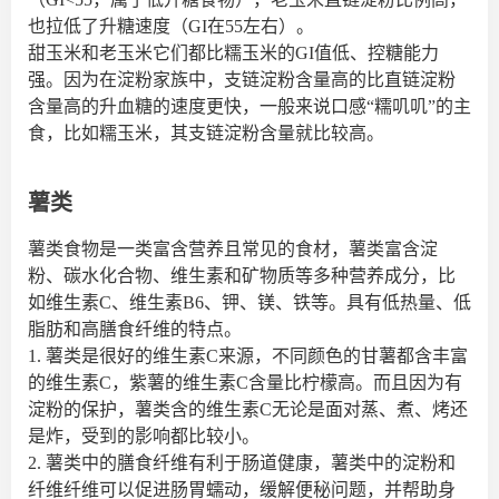
也拉低了升糖速度（GI在55左右）。
甜玉米和老玉米它们都比糯玉米的GI值低、控糖能力
强。因为在淀粉家族中，支链淀粉含量高的比直链淀粉
含量高的升血糖的速度更快，一般来说口感“糯叽叽”的主
食，比如糯玉米，其支链淀粉含量就比较高。
薯类
薯类食物是一类富含营养且常见的食材，薯类富含淀
粉、碳水化合物、维生素和矿物质等多种营养成分，比
如维生素C、维生素B6、钾、镁、铁等。具有低热量、低
脂肪和高膳食纤维的特点。
1. 薯类是很好的维生素C来源，不同颜色的甘薯都含丰富
的维生素C，紫薯的维生素C含量比柠檬高。而且因为有
淀粉的保护，薯类含的维生素C无论是面对蒸、煮、烤还
是炸，受到的影响都比较小。
2. 薯类中的膳食纤维有利于肠道健康，薯类中的淀粉和
纤维纤维可以促进肠胃蠕动，缓解便秘问题，并帮助身